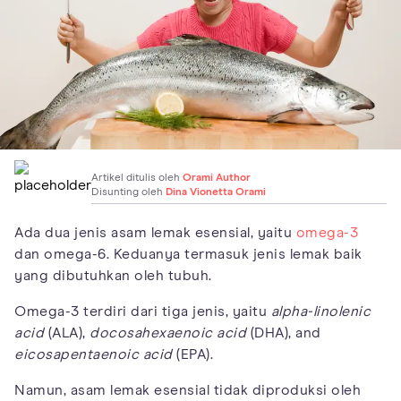
Artikel ditulis oleh
Orami Author
Disunting oleh
Dina Vionetta Orami
Ada dua jenis asam lemak esensial, yaitu
omega-3
dan omega-6. Keduanya termasuk jenis lemak baik
yang dibutuhkan oleh tubuh.
Omega-3 terdiri dari tiga jenis, yaitu
alpha-linolenic
acid
(ALA),
docosahexaenoic acid
(DHA), and
eicosapentaenoic acid
(EPA).
Namun, asam lemak esensial tidak diproduksi oleh