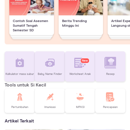
Contoh Soal Asesmen
Berita Trending
Artikel Exp
Sumatif Tengah
Minggu Ini
Langsung o
Semester SD
New
Kalkulator masa subur
Baby Name Finder
Worksheet Anak
Resep
Tools untuk Si Kecil
Pertumbuhan
Imunisasi
MPASI
Pencapaian
Artikel Terkait