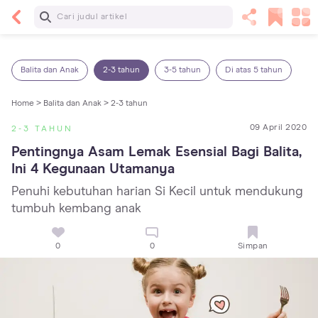
Baca Selanjutnya
Panas Dalam pada Anak: Gejala, Penyebab dan
Cara Mengatasinya!
Balita dan Anak
2-3 tahun
3-5 tahun
Di atas 5 tahun
Home >
Balita dan Anak >
2-3 tahun
09 April 2020
2-3 TAHUN
Pentingnya Asam Lemak Esensial Bagi Balita, 
Ini 4 Kegunaan Utamanya
Penuhi kebutuhan harian Si Kecil untuk mendukung
tumbuh kembang anak
0
0
Simpan