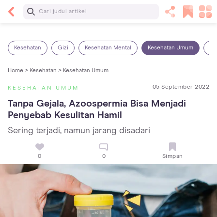
Baca Selanjutnya
7 Penyebab Sakit Tenggorokan pada Anak dan
Cara Mengatasinya
Kesehatan
Gizi
Kesehatan Mental
Kesehatan Umum
Ob
Home >
Kesehatan >
Kesehatan Umum
05 September 2022
KESEHATAN UMUM
Tanpa Gejala, Azoospermia Bisa Menjadi 
Penyebab Kesulitan Hamil
Sering terjadi, namun jarang disadari
0
0
Simpan