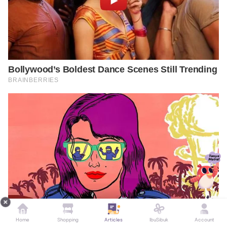
Home
Shopping
Articles
IbuSibuk
Account