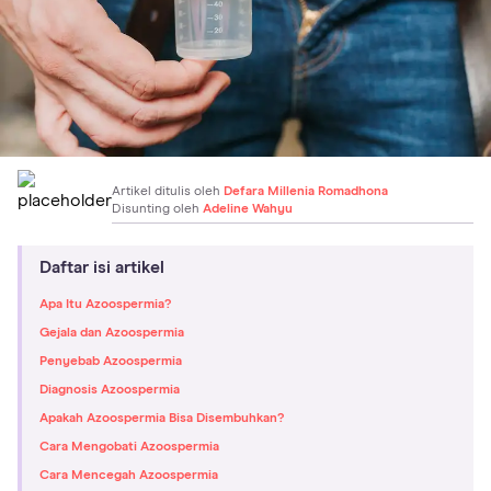
Artikel ditulis oleh
Defara Millenia Romadhona
Disunting oleh
Adeline Wahyu
Daftar isi artikel
Apa Itu Azoospermia?
Gejala dan Azoospermia
Penyebab Azoospermia
Diagnosis Azoospermia
Apakah Azoospermia Bisa Disembuhkan?
Cara Mengobati Azoospermia
Cara Mencegah Azoospermia