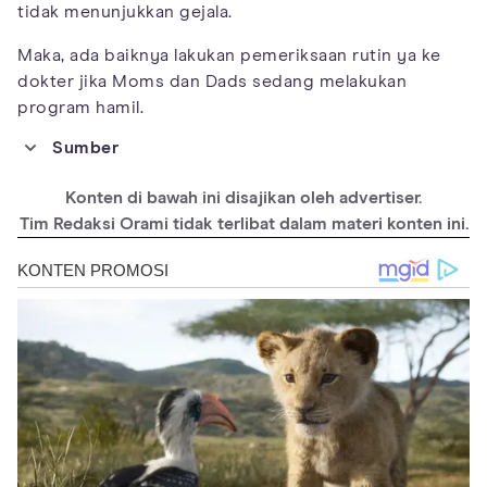
tidak menunjukkan gejala.
Maka, ada baiknya lakukan pemeriksaan rutin ya ke
dokter jika Moms dan Dads sedang melakukan
program hamil.
Sumber
https://my.clevelandclinic.org/health/diseases/15441-
azoospermia
Konten di bawah ini disajikan oleh advertiser.
https://www.hopkinsmedicine.org/health/conditions-and-
Tim Redaksi Orami tidak terlibat dalam materi konten ini.
diseases/azoospermia
https://www.ncbi.nlm.nih.gov/pmc/articles/PMC3583158/
https://www.webmd.com/infertility-and-
reproduction/guide/azoospermia-causes-treatment
https://www.healthline.com/health/infertility/azoospermia#dia
gnosis\
https://www.ncbi.nlm.nih.gov/pmc/articles/PMC5675222/