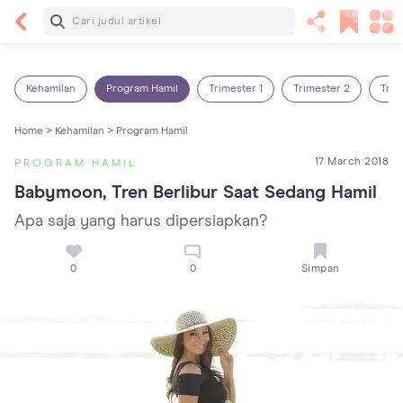
Baca Selanjutnya
Sariawan pada Anak: Penyebab, Cara Mengatasi
dan Mencegahnya
Kehamilan
Program Hamil
Trimester 1
Trimester 2
Trim
Home >
Kehamilan >
Program Hamil
17 March 2018
PROGRAM HAMIL
Babymoon, Tren Berlibur Saat Sedang Hamil
Apa saja yang harus dipersiapkan?
0
0
Simpan