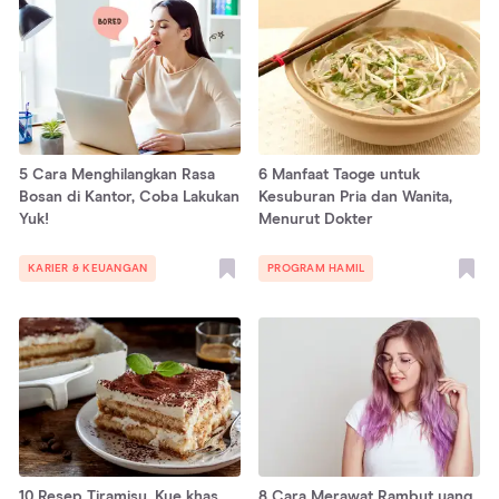
5 Cara Menghilangkan Rasa
6 Manfaat Taoge untuk
Bosan di Kantor, Coba Lakukan
Kesuburan Pria dan Wanita,
Yuk!
Menurut Dokter
KARIER & KEUANGAN
PROGRAM HAMIL
10 Resep Tiramisu, Kue khas
8 Cara Merawat Rambut yang