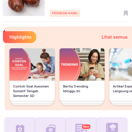
PROGRAM HAMIL
Highlights
Lihat semua
Contoh Soal Asesmen
Berita Trending
Artikel Exp
Sumatif Tengah
Minggu Ini
Langsung o
Semester SD
New