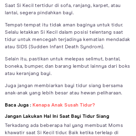
Saat Si Kecil tertidur di sofa, ranjang, karpet, atau
lantai, segera pindahkan bayi.
Tempat-tempat itu tidak aman baginya untuk tidur.
Selalu letakkan Si Kecil dalam posisi telentang saat
tidur untuk mencegah terjadinya kematian mendadak
atau SIDS (Sudden Infant Death Syndrom).
Selain itu, pastikan untuk melepas selimut, bantal,
boneka, bumper, dan barang lembut lainnya dari boks
atau keranjang bayi.
Juga jangan membiarkan bayi tidur siang bersama
anak-anak yang lebih besar atau hewan peliharaan.
Baca Juga :
Kenapa Anak Susah Tidur?
Jangan Lakukan Hal Ini Saat Bayi Tidur Siang
Terkadang ada beberapa hal yang membuat Moms
khawatir saat Si Kecil tidur. Baik ketika terlelap di