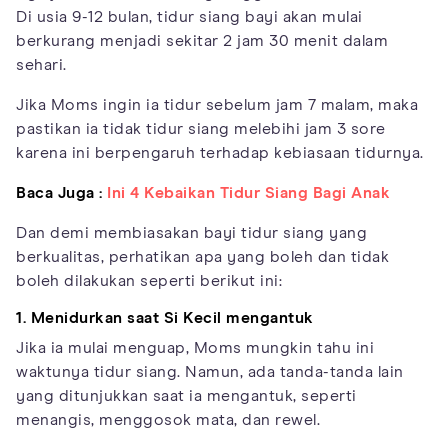
Di usia 9-12 bulan, tidur siang bayi akan mulai
berkurang menjadi sekitar 2 jam 30 menit dalam
sehari.
Jika Moms ingin ia tidur sebelum jam 7 malam, maka
pastikan ia tidak tidur siang melebihi jam 3 sore
karena ini berpengaruh terhadap kebiasaan tidurnya.
Baca Juga :
Ini 4 Kebaikan Tidur Siang Bagi Anak
Dan demi membiasakan bayi tidur siang yang
berkualitas, perhatikan apa yang boleh dan tidak
boleh dilakukan seperti berikut ini:
1. Menidurkan saat Si Kecil mengantuk
Jika ia mulai menguap, Moms mungkin tahu ini
waktunya tidur siang. Namun, ada tanda-tanda lain
yang ditunjukkan saat ia mengantuk, seperti
menangis, menggosok mata, dan rewel.