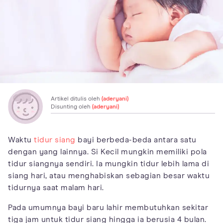
Artikel ditulis oleh
(aderyani)
Disunting oleh
(aderyani)
Waktu
tidur siang
bayi berbeda-beda antara satu
dengan yang lainnya. Si Kecil mungkin memiliki pola
tidur siangnya sendiri. Ia mungkin tidur lebih lama di
siang hari, atau menghabiskan sebagian besar waktu
tidurnya saat malam hari.
Pada umumnya bayi baru lahir membutuhkan sekitar
tiga jam untuk tidur siang hingga ia berusia 4 bulan.