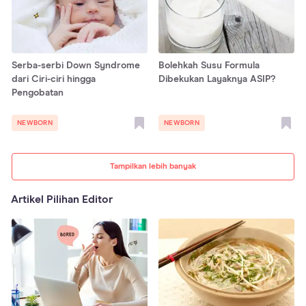
Serba-serbi Down Syndrome
Bolehkah Susu Formula
dari Ciri-ciri hingga
Dibekukan Layaknya ASIP?
Pengobatan
NEWBORN
NEWBORN
Tampilkan lebih banyak
Artikel Pilihan Editor