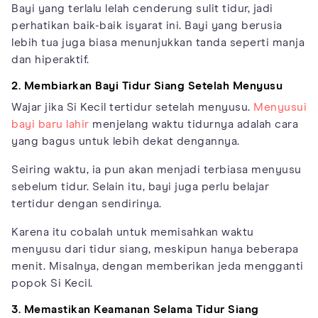
Bayi yang terlalu lelah cenderung sulit tidur, jadi
perhatikan baik-baik isyarat ini. Bayi yang berusia
lebih tua juga biasa menunjukkan tanda seperti manja
dan hiperaktif.
2. Membiarkan Bayi Tidur Siang Setelah Menyusu
Wajar jika Si Kecil tertidur setelah menyusu.
Menyusui
bayi baru lahir
menjelang waktu tidurnya adalah cara
yang bagus untuk lebih dekat dengannya.
Seiring waktu, ia pun akan menjadi terbiasa menyusu
sebelum tidur. Selain itu, bayi juga perlu belajar
tertidur dengan sendirinya.
Karena itu cobalah untuk memisahkan waktu
menyusu dari tidur siang, meskipun hanya beberapa
menit. Misalnya, dengan memberikan jeda mengganti
popok Si Kecil.
3. Memastikan Keamanan Selama Tidur Siang