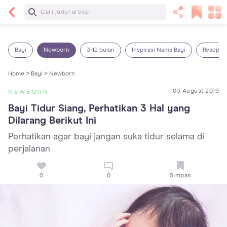
Baca Selanjutnya
14 Rekomendasi Camilan Sehat untuk Anak, Enak
dan Bergizi!
Bayi
Newborn
3-12 bulan
Inspirasi Nama Bayi
Resep M
Home >
Bayi >
Newborn
03 August 2019
NEWBORN
Bayi Tidur Siang, Perhatikan 3 Hal yang 
Dilarang Berikut Ini
Perhatikan agar bayi jangan suka tidur selama di
perjalanan
0
0
Simpan