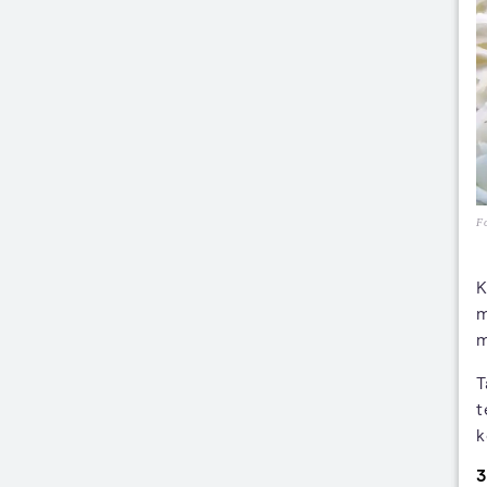
Fo
K
m
m
T
t
k
3