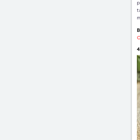
p
t
m
B
O
4