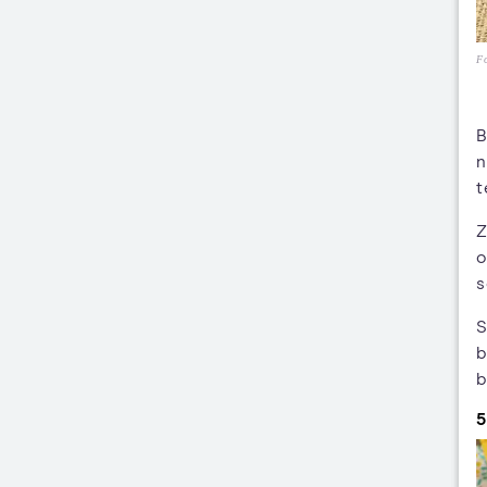
Fo
B
n
t
Z
o
s
S
b
b
5