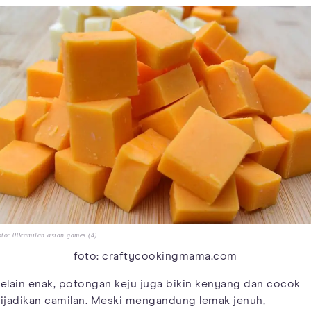
to: 00camilan asian games (4)
foto: craftycookingmama.com
elain enak, potongan keju juga bikin kenyang dan cocok
ijadikan camilan. Meski mengandung lemak jenuh,