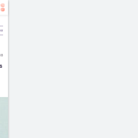
batan
Olahraga & Kebugaran
Rekomendasi Dokter
18
s