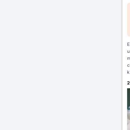
E
u
m
c
k
2