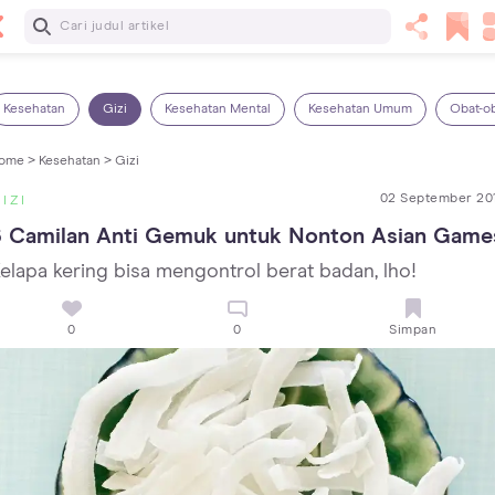
Baca Selanjutnya
7 Penyebab Sakit Tenggorokan pada Anak dan Cara
Mengatasinya
Kesehatan
Gizi
Kesehatan Mental
Kesehatan Umum
Obat-o
ome >
Kesehatan >
Gizi
02 September 20
IZI
6 Camilan Anti Gemuk untuk Nonton Asian Game
elapa kering bisa mengontrol berat badan, lho!
0
0
Simpan