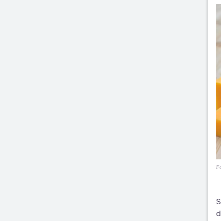
Fo
S
d