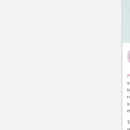
P
s
t
r
s
m
T
g