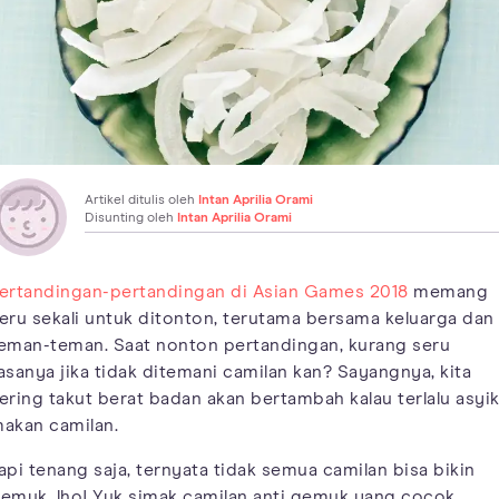
Artikel ditulis oleh
Intan Aprilia Orami
Disunting oleh
Intan Aprilia Orami
ertandingan-pertandingan di Asian Games 2018
memang
eru sekali untuk ditonton, terutama bersama keluarga dan
eman-teman. Saat nonton pertandingan, kurang seru
asanya jika tidak ditemani camilan kan? Sayangnya, kita
ering takut berat badan akan bertambah kalau terlalu asyi
akan camilan.
api tenang saja, ternyata tidak semua camilan bisa bikin
emuk, lho! Yuk simak camilan anti gemuk yang cocok