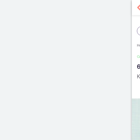
H
G
K