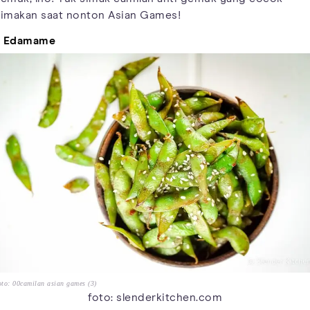
imakan saat nonton Asian Games!
. Edamame
to: 00camilan asian games (3)
foto: slenderkitchen.com