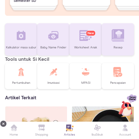
Semester SD
New
Kalkulator masa subur
Baby Name Finder
Worksheet Anak
Resep
Tools untuk Si Kecil
Pertumbuhan
Imunisasi
MPASI
Pencapaian
Artikel Terkait
Home
Shopping
Articles
IbuSibuk
Account