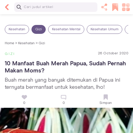
Baca Selanjutnya
7 Penyebab Sakit Tenggorokan pada Anak dan
Cara Mengatasinya
Kesehatan
Gizi
Kesehatan Mental
Kesehatan Umum
Ob
Home >
Kesehatan >
Gizi
26 October 2020
GIZI
10 Manfaat Buah Merah Papua, Sudah Pernah 
Makan Moms?
Buah merah yang banyak ditemukan di Papua ini
ternyata bermanfaat untuk kesehatan, lho!
0
0
Simpan