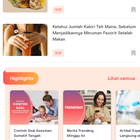
GIZI
Ketahui Jumlah Kalori Teh Manis, Sebelum
Menjadikannya Minuman Favorit Setelah
Makan
GIZI
Highlights
Lihat semua
Contoh Soal Asesmen
Berita Trending
Artikel Exp
Sumatif Tengah
Minggu Ini
Langsung o