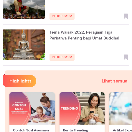
RELIGI UMUM
Tema Waisak 2022, Perayaan Tiga
Peristiwa Penting bagi Umat Buddha!
RELIGI UMUM
Highlights
Lihat semua
Contoh Soal Asesmen
Berita Trending
Artikel Exp