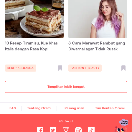
10 Resep Tiramisu, Kue khas
8 Cara Merawat Rambut yang
Italia dengan Rasa Kopi
Diwarnai agar Tidak Rusak
RESEP KELUARGA
FASHION & BEAUTY
Tampilkan lebih banyak
FAQ
Tentang Orami
Pasang iklan
Tim Konten Orami
FOLLOW US