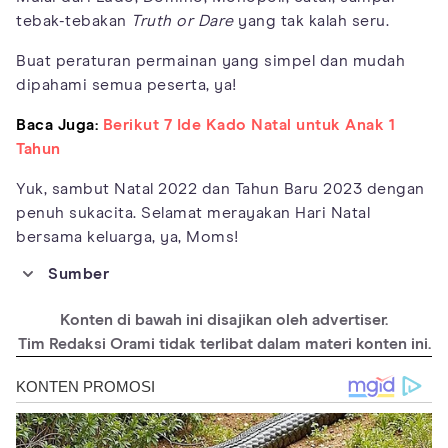
tebak-tebakan
Truth or Dare
yang tak kalah seru.
Buat peraturan permainan yang simpel dan mudah
dipahami semua peserta, ya!
Baca Juga:
Berikut 7 Ide Kado Natal untuk Anak 1
Tahun
Yuk, sambut Natal 2022 dan Tahun Baru 2023 dengan
penuh sukacita. Selamat merayakan Hari Natal
bersama keluarga, ya, Moms!
Sumber
https://gossby.com/en-us/blog/how-to-celebrate-christmas
Konten di bawah ini disajikan oleh advertiser.
https://www.travelground.com/blog/10-real-ways-celebrate-
christmas
Tim Redaksi Orami tidak terlibat dalam materi konten ini.
https://www.tasteofhome.com/collection/ways-to-celebrate-
christmas-this-year/