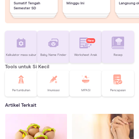
Sumatif Tengah
Minggu Ini
Langsung o
Semester SD
New
Kalkulator masa subur
Baby Name Finder
Worksheet Anak
Resep
Tools untuk Si Kecil
Pertumbuhan
Imunisasi
MPASI
Pencapaian
Artikel Terkait