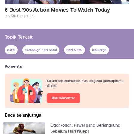
Topik Terkait
natal
campaign hari natal
Hari Natal
Keluarga
Komentar
Belum ada komentar. Yuk, bagikan pendapatmu
di sini!
Beri komentar
Baca selanjutnya
Ogoh-ogoh, Pawai yang Berlangsung
Sebelum Hari Nyepi