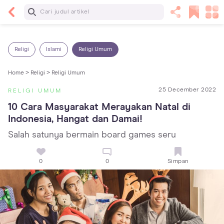
Baca Selanjutnya
13 Rekomendasi RSGM dan Klinik Gigi di Jakarta
yang Terbaik dan Terpercaya
Religi
Islami
Religi Umum
Home >
Religi >
Religi Umum
25 December 2022
RELIGI UMUM
10 Cara Masyarakat Merayakan Natal di 
Indonesia, Hangat dan Damai!
Salah satunya bermain board games seru
0
0
Simpan