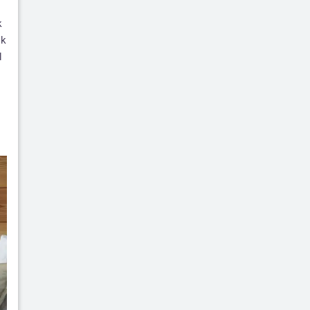
k
ak
l