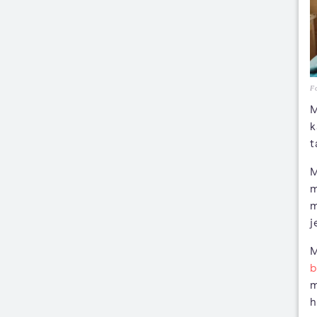
Fo
M
k
t
M
m
m
j
M
b
m
h