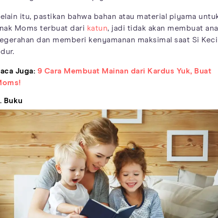
elain itu, pastikan bahwa bahan atau material piyama untu
nak Moms terbuat dari
katun
, jadi tidak akan membuat an
egerahan dan memberi kenyamanan maksimal saat Si Keci
idur.
aca Juga:
9 Cara Membuat Mainan dari Kardus Yuk, Buat
Moms!
. Buku