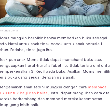
to: Buku Cerita
oms mungkin berpikir bahwa memberikan buku sebagai
ado Natal untuk anak tidak cocok untuk anak berusia 1
ahun. Padahal, tidak juga lho.
eskipun anak Moms tidak dapat memahami buku atau
engucapkan huruf-huruf alfabet, itu tidak terlalu dini untu
emperkenalkan Si Kecil pada buku. Asalkan Moms memili
enis buku yang sesuai dengan usia anak.
engenalkan anak sedini mungkin dengan cara
membaca
uku untuk bayi dan balita
justru dapat mengubah cara ota
ereka berkembang dan memberi mereka kesempatan
idup yang lebih baik.