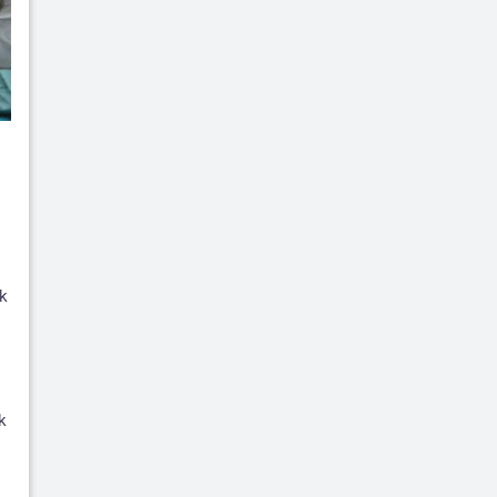
k
h
k