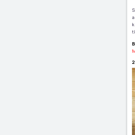
S
a
k
t
B
2