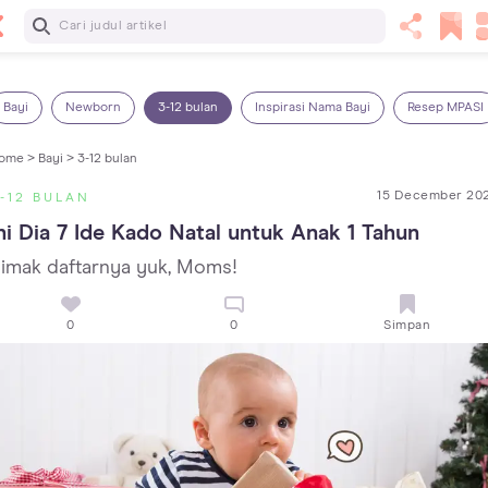
Baca Selanjutnya
Panas Dalam pada Anak: Gejala, Penyebab dan Cara
Mengatasinya!
Bayi
Newborn
3-12 bulan
Inspirasi Nama Bayi
Resep MPASI
ome >
Bayi >
3-12 bulan
15 December 20
-12 BULAN
ni Dia 7 Ide Kado Natal untuk Anak 1 Tahun
imak daftarnya yuk, Moms!
0
0
Simpan