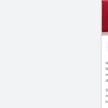
H
N
m
d
S
m
h