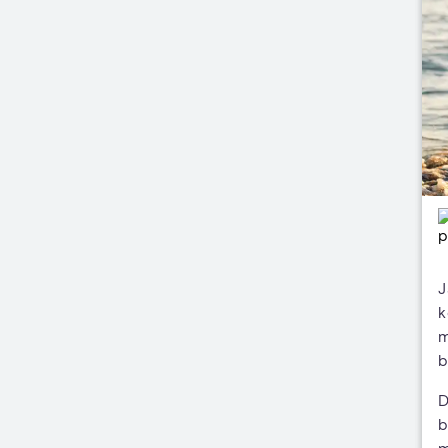
J
k
m
b
D
b