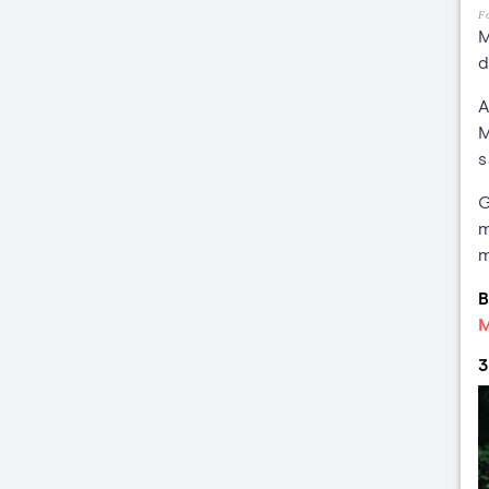
Fo
M
d
A
M
s
G
m
m
B
M
3