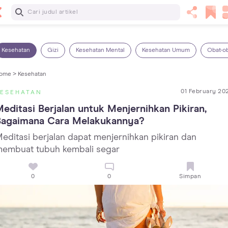
Baca Selanjutnya
13 Rekomendasi RSGM dan Klinik Gigi di Jakarta yang
Terbaik dan Terpercaya
Kesehatan
Gizi
Kesehatan Mental
Kesehatan Umum
Obat-o
ome >
Kesehatan
01 February 20
KESEHATAN
editasi Berjalan untuk Menjernihkan Pikiran, 
Bagaimana Cara Melakukannya?
editasi berjalan dapat menjernihkan pikiran dan
embuat tubuh kembali segar
0
0
Simpan