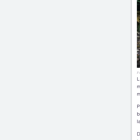
Fo
L
m
m
P
b
l
D