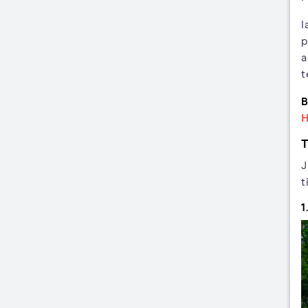
I
p
a
t
B
H
T
J
t
1