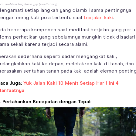
to: meditasi berjalan-2.jpg (mindful.org)
engamati setiap langkah yang diambil sama pentingnya
engan mengikuti pola tertentu saat
berjalan kaki
.
da beberapa komponen saat meditasi berjalan yang perlu
oms perhatikan yang sebelumnya mungkin tidak disadari
ama sekali karena terjadi secara alami.
erakan sederhana seperti sadar mengangkat kaki,
elangkahkan kaki ke depan, meletakkan kaki di tanah, dan
erasakan sentuhan tanah pada kaki adalah elemen penting
aca Juga:
Yuk Jalan Kaki 10 Menit Setiap Hari! Ini 4
anfaatnya
. Pertahankan Kecepatan dengan Tepat