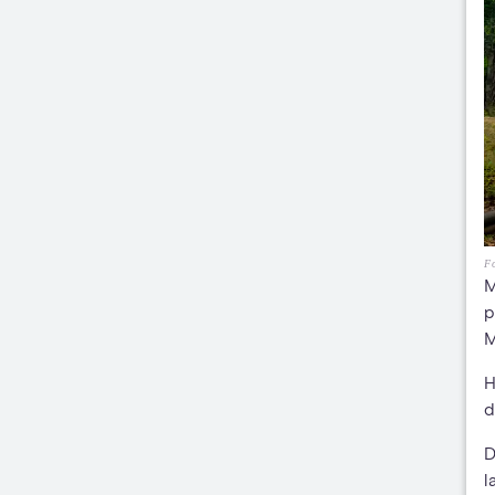
Fo
M
p
M
H
d
l