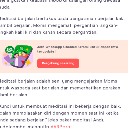
eningkatkan keadaan
mood
di kalangan orang dewasa
uda.
editasi berjalan berfokus pada pengalaman berjalan kaki.
ambil berjalan, Moms mengamati pergantian langkah-
angkah kaki kiri dan kanan secara bergantian.
Join Whatsapp Channel Orami untuk dapat info
terupdate!
Bergabung sekarang
editasi berjalan adalah seni yang mengajarkan Moms
ntuk waspada saat berjalan dan memerhatikan gerakan
lami berjalan.
Kunci untuk membuat meditasi ini bekerja dengan baik,
dalah membiasakan diri dengan momen saat ini ketika
nda sedang berjalan," jelas pakar meditasi Andy
uddicombe, mengutip
AARP.org
.