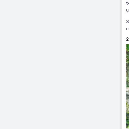
t
y
S
m
2