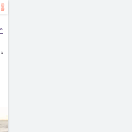
batan
Olahraga & Kebugaran
Rekomendasi Dokter
20