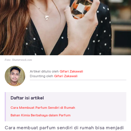
Foto:
Shutterstock.com
Artikel ditulis oleh
Gifari Zakawali
Disunting oleh
Gifari Zakawali
Daftar isi artikel
Cara Membuat Parfum Sendiri di Rumah
Bahan Kimia Berbahaya dalam Parfum
Cara membuat parfum sendiri di rumah bisa menjadi