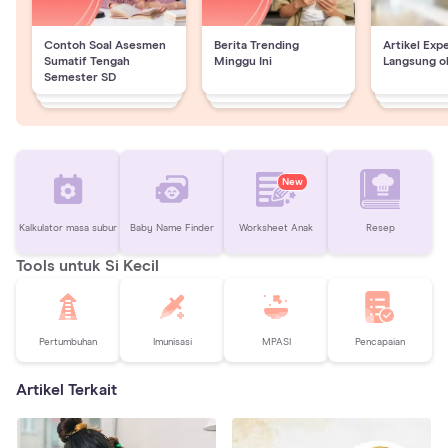
Contoh Soal Asesmen
Berita Trending
Artikel Exp
Sumatif Tengah
Minggu Ini
Langsung o
Semester SD
New
Kalkulator masa subur
Baby Name Finder
Worksheet Anak
Resep
Tools untuk Si Kecil
Pertumbuhan
Imunisasi
MPASI
Pencapaian
Artikel Terkait