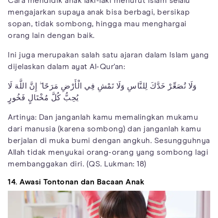
Cara mendidik anak laki-laki menurut Islam selalu
mengajarkan supaya anak bisa berbagi, bersikap
sopan, tidak sombong, hingga mau menghargai
orang lain dengan baik.
Ini juga merupakan salah satu ajaran dalam Islam yang
dijelaskan dalam ayat Al-Qur'an:
وَلَا تُصَعِّرْ خَدَّكَ لِلنَّاسِ وَلَا تَمْشِ فِي الْأَرْضِ مَرَحًا ۖ إِنَّ اللَّهَ لَا
يُحِبُّ كُلَّ مُخْتَالٍ فَخُورٍ
Artinya: Dan janganlah kamu memalingkan mukamu
dari manusia (karena sombong) dan janganlah kamu
berjalan di muka bumi dengan angkuh. Sesungguhnya
Allah tidak menyukai orang-orang yang sombong lagi
membanggakan diri. (QS. Lukman: 18)
14. Awasi Tontonan dan Bacaan Anak