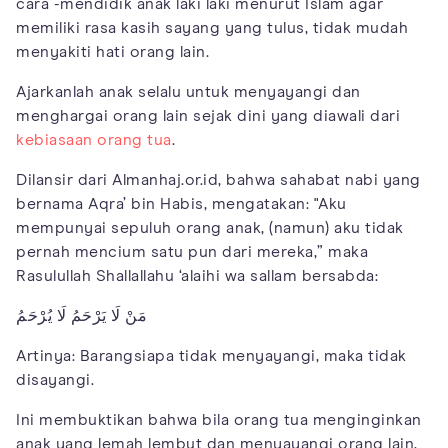
cara -mendidik anak laki laki menurut Islam agar
memiliki rasa kasih sayang yang tulus, tidak mudah
menyakiti hati orang lain.
Ajarkanlah anak selalu untuk menyayangi dan
menghargai orang lain sejak dini yang diawali dari
kebiasaan orang tua
.
Dilansir dari Almanhaj.or.id, bahwa sahabat nabi yang
bernama Aqra’ bin Habis, mengatakan: "Aku
mempunyai sepuluh orang anak, (namun) aku tidak
pernah mencium satu pun dari mereka,” maka
Rasulullah Shallallahu ‘alaihi wa sallam bersabda:
مَنْ لَا يَرْحَمُ لَا يُرْحَمُ
Artinya: Barangsiapa tidak menyayangi, maka tidak
disayangi.
Ini membuktikan bahwa bila orang tua menginginkan
anak yang lemah lembut dan menyayangi orang lain,