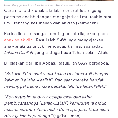
Foto: Mengajarkan Anak Ilmu Tauhid dan Akidah (shutterstock.com)
Cara mendidik anak laki-laki menurut Islam yang
pertama adalah dengan mengajarkan ilmu tauhid atau
ilmu tentang ketuhanan dan akidah (keimanan).
Kedua ilmu ini sangat penting untuk diajarkan pada
anak sejak dini
. Rasulullah SAW juga mengajarkan
anak-anaknya untuk mengucap kalimat syahadat,
Lailaha illaallah
yang artinya tiada Tuhan selain Allah.
Dijelaskan dari Ibn Abbas, Rasulullah SAW bersabda:
“Bukalah lidah anak-anak kalian pertama kali dengan
kalimat “Lailaha-illaallah”. Dan saat mereka hendak
meninggal dunia maka bacakanlah, “Lailaha-illallah."
"Sesungguhnya barangsiapa awal dan akhir
pembicaraannya “Lailah-illallah”, kemudian ia hidup
selama seribu tahun, maka dosa apa pun, tidak akan
ditanyakan kepadanya.”
(sya’bul Iman)