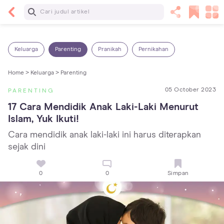
Baca Selanjutnya
25 Makanan Bayi 1 Tahun yang Dianjurkan dan
Dilarang
Keluarga
Parenting
Pranikah
Pernikahan
Home >
Keluarga >
Parenting
05 October 2023
PARENTING
17 Cara Mendidik Anak Laki-Laki Menurut 
Islam, Yuk Ikuti!
Cara mendidik anak laki-laki ini harus diterapkan
sejak dini
0
0
Simpan