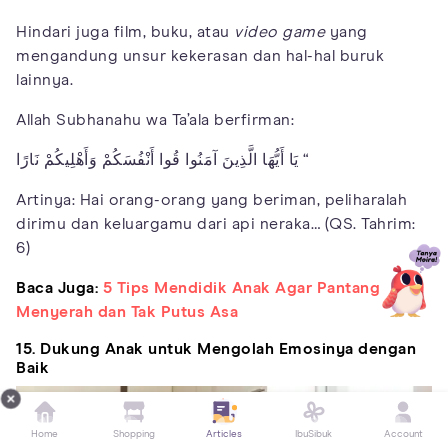
Hindari juga film, buku, atau
video game
yang
mengandung unsur kekerasan dan hal-hal buruk
lainnya.
Allah Subhanahu wa Ta’ala berfirman:
يَا أَيُّهَا الَّذِينَ آمَنُوا قُوا أَنْفُسَكُمْ وَأَهْلِيكُمْ نَارًا “
Artinya: Hai orang-orang yang beriman, peliharalah
dirimu dan keluargamu dari api neraka… (QS. Tahrim:
6)
Baca Juga:
5 Tips Mendidik Anak Agar Pantang
Menyerah dan Tak Putus Asa
15. Dukung Anak untuk Mengolah Emosinya dengan
Baik
Home
Shopping
Articles
IbuSibuk
Account