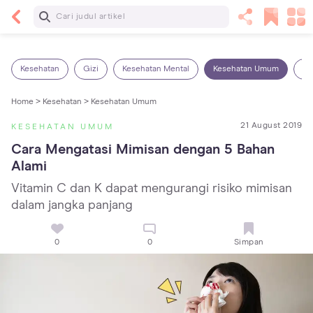
Baca Selanjutnya
13 Rekomendasi RSGM dan Klinik Gigi di Jakarta
yang Terbaik dan Terpercaya
Kesehatan
Gizi
Kesehatan Mental
Kesehatan Umum
Ob
Home >
Kesehatan >
Kesehatan Umum
21 August 2019
KESEHATAN UMUM
Cara Mengatasi Mimisan dengan 5 Bahan 
Alami
Vitamin C dan K dapat mengurangi risiko mimisan
dalam jangka panjang
0
0
Simpan