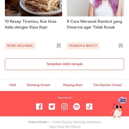
10 Resep Tiramisu, Kue khas
8 Cara Merawat Rambut yang
Italia dengan Rasa Kopi
Diwarnai agar Tidak Rusak
RESEP KELUARGA
FASHION & BEAUTY
Tampilkan lebih banyak
FAQ
Tentang Orami
Pasang iklan
Tim Konten Orami
FOLLOW US
Orami Articles —
Artikel Seputar Parenting, Kesehatan,
Gaya Hidup dan Hiburan