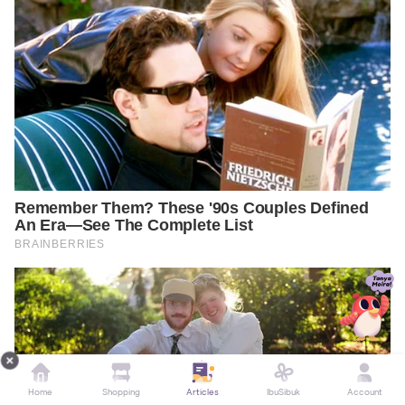
Home
Shopping
Articles
IbuSibuk
Account