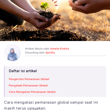
Artikel ditulis oleh
Amelia Riskita
Disunting oleh
Aprillia
Daftar isi artikel
Pengertian Pemanasan Global
Penyebab Pemanasan Global
Cara Mengatasi Pemanasan Global
Cara mengatasi pemanasan global sampai saat ini
masih terus upayakan.