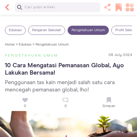
Baca Selanjutnya
Panas Dalam pada Anak: Gejala, Penyebab dan
Cara Mengatasinya!
Edukasi
Pelajaran Sekolah
Pengetahuan Umum
Profil Sekola
Home >
Edukasi >
Pengetahuan Umum
08 July 2024
PENGETAHUAN UMUM
10 Cara Mengatasi Pemanasan Global, Ayo 
Lakukan Bersama!
Penggunaan tas kain menjadi salah satu cara
mencegah pemanasan global, lho!
0
0
Simpan