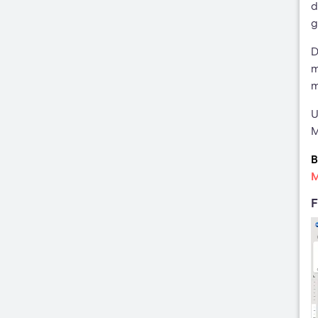
d
g
D
m
m
U
B
M
F