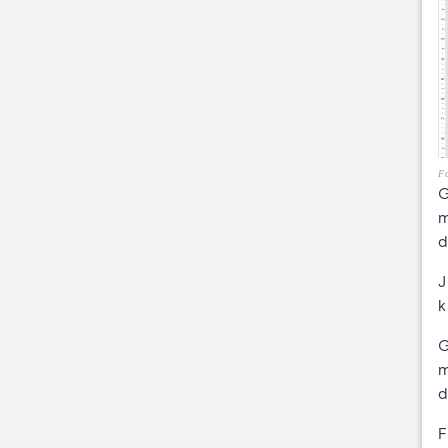
Fo
G
m
d
J
k
G
m
d
F