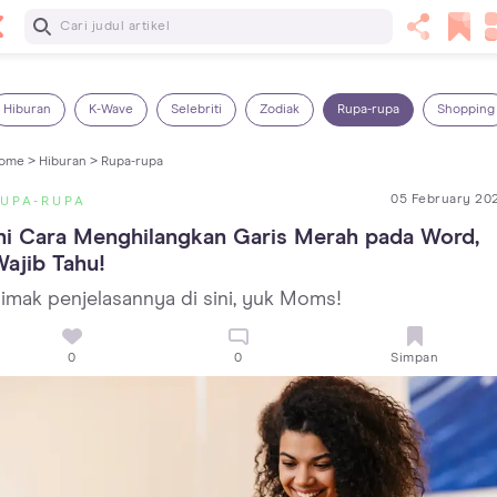
Baca Selanjutnya
14 Rekomendasi Camilan Sehat untuk Anak, Enak dan
Bergizi!
Hiburan
K-Wave
Selebriti
Zodiak
Rupa-rupa
Shopping
ome >
Hiburan >
Rupa-rupa
05 February 20
UPA-RUPA
ni Cara Menghilangkan Garis Merah pada Word, 
ajib Tahu!
imak penjelasannya di sini, yuk Moms!
0
0
Simpan