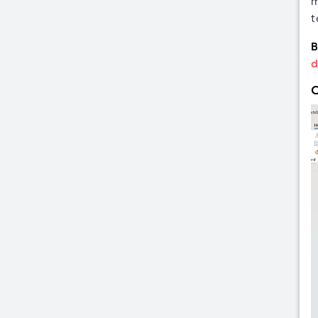
m
t
B
d
C