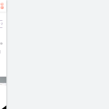
r 3
Pascamelahirkan
19
l