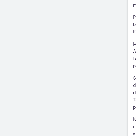
m
P
b
K
M
A
t
p
S
d
d
T
p
N
m
s