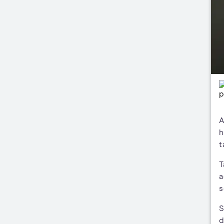
A
h
t
T
a
s
S
d