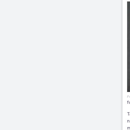
Fo
f
T
n
m