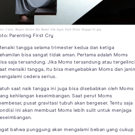
to: Catat, Begini Aturan Ibu Hamil Jika Ingin Naik Turun Tangga 01.jpg
oto: Parenting First Cry
enaiki tangga selama trimester kedua dan ketiga
ehamilan bisa sangat tidak aman. Pertama adalah Moms
isa saja tersandung. Jika Moms tersandung atau tergelinc
aat menaiki tangga, itu bisa menyebabkan Moms dan jani
engalami cedera serius.
atuh saat naik tangga ini juga bisa disebabkan oleh Moms
ang kehilangan keseimbangan. Saat perut Moms
embesar, pusat gravitasi tubuh akan bergeser. Tentu saja
ondisi ini akan membuat Moms lebih sulit untuk menjaga
eseimbangan.
ngat bahwa punggung akan mengalami beban yang cukup