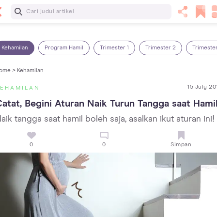
Baca Selanjutnya
7 Penyebab Sakit Tenggorokan pada Anak dan Cara
Mengatasinya
Kehamilan
Program Hamil
Trimester 1
Trimester 2
Trimeste
ome >
Kehamilan
15 July 20
KEHAMILAN
atat, Begini Aturan Naik Turun Tangga saat Hami
aik tangga saat hamil boleh saja, asalkan ikut aturan ini!
0
0
Simpan