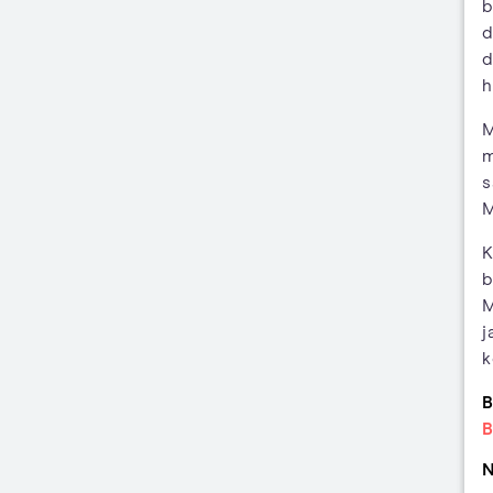
b
d
d
h
M
m
s
M
K
b
M
j
k
B
B
N