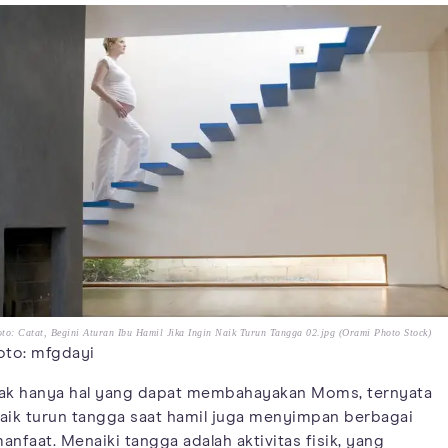
to: Catat, Begini Aturan Ibu Hamil Jika Ingin Naik Turun Tangga 02.jpg (Orami Photo Stock)
oto: mfgdayi
ak hanya hal yang dapat membahayakan Moms, ternyata
aik turun tangga saat hamil juga menyimpan berbagai
anfaat. Menaiki tangga adalah aktivitas fisik, yang