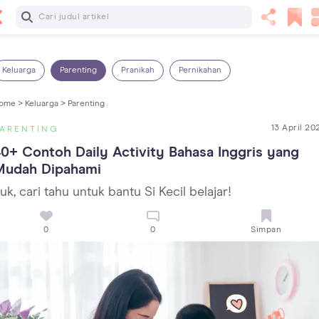
Baca Selanjutnya
Kebutuhan Cairan Anak yang Harus Dipenuhi Sesuai
Usianya
Keluarga
Parenting
Pranikah
Pernikahan
ome >
Keluarga >
Parenting
13 April 20
PARENTING
0+ Contoh Daily Activity Bahasa Inggris yang 
Mudah Dipahami
uk, cari tahu untuk bantu Si Kecil belajar!
0
0
Simpan