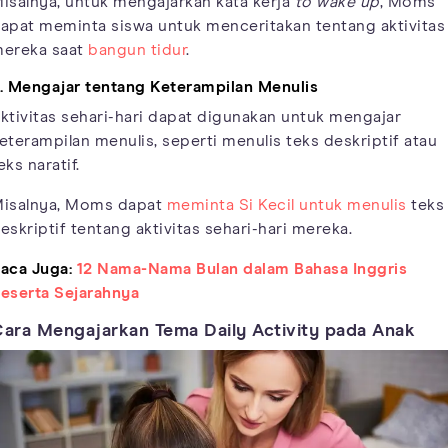
isalnya, untuk mengajarkan kata kerja
to wake up
, Moms
apat meminta siswa untuk menceritakan tentang aktivitas
ereka saat
bangun tidur
.
. Mengajar tentang Keterampilan Menulis
ktivitas sehari-hari dapat digunakan untuk mengajar
eterampilan menulis, seperti menulis teks deskriptif atau
eks naratif.
isalnya, Moms dapat
meminta Si Kecil untuk menulis
teks
eskriptif tentang aktivitas sehari-hari mereka.
aca Juga:
12 Nama-Nama Bulan dalam Bahasa Inggris
eserta Sejarahnya
ara Mengajarkan Tema Daily Activity pada Anak