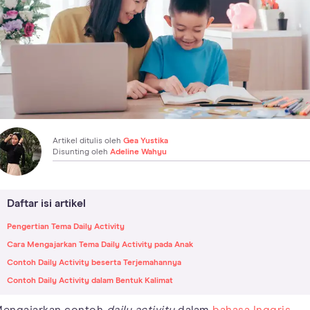
Artikel ditulis oleh
Gea Yustika
Disunting oleh
Adeline Wahyu
Daftar isi artikel
Pengertian Tema Daily Activity
Cara Mengajarkan Tema Daily Activity pada Anak
Contoh Daily Activity beserta Terjemahannya
Contoh Daily Activity dalam Bentuk Kalimat
engajarkan contoh
daily activity
dalam
bahasa Inggris