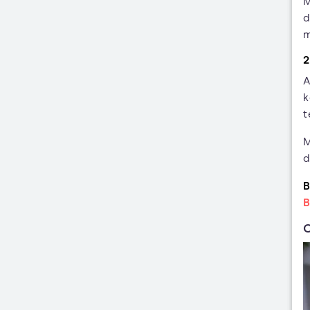
M
d
m
2
A
k
t
M
d
B
B
C