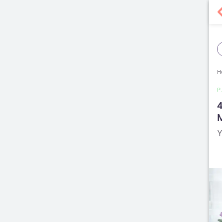
H
4
Y