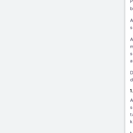
P
b
A
s
A
m
s
a
D
d
1
A
s
t
k