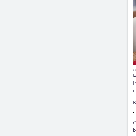
Fo
M
I
i
B
1
G
b