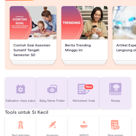
Contoh Soal Asesmen
Berita Trending
Artikel Exp
Sumatif Tengah
Minggu Ini
Langsung o
Semester SD
New
Kalkulator masa subur
Baby Name Finder
Worksheet Anak
Resep
Tools untuk Si Kecil
Pertumbuhan
Imunisasi
MPASI
Pencapaian