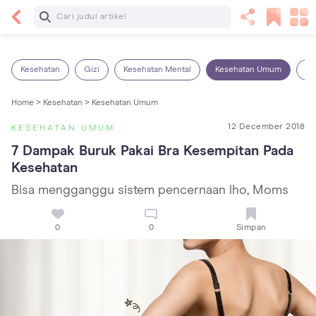
Baca Selanjutnya
5 Manfaat Bermain Masak-Masakan untuk Anak,
Yuk Latih Kreativitas Si Kecil!
Kesehatan
Gizi
Kesehatan Mental
Kesehatan Umum
Ob
Home >
Kesehatan >
Kesehatan Umum
12 December 2018
KESEHATAN UMUM
7 Dampak Buruk Pakai Bra Kesempitan Pada 
Kesehatan
Bisa mengganggu sistem pencernaan lho, Moms
0
0
Simpan