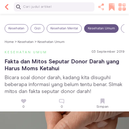
Baca Selanjutnya
14 Rekomendasi Camilan Sehat untuk Anak, Enak
dan Bergizi!
Kesehatan
Gizi
Kesehatan Mental
Kesehatan Umum
Ob
Home >
Kesehatan >
Kesehatan Umum
03 September 2019
KESEHATAN UMUM
Fakta dan Mitos Seputar Donor Darah yang 
Harus Moms Ketahui
Bicara soal donor darah, kadang kita disuguhi
beberapa informasi yang belum tentu benar. SImak
mitos dan fakta seputar donor darah!
0
0
Simpan