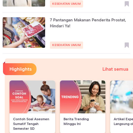
KESEHATAN UMUM
7 Pantangan Makanan Penderita Prostat,
Hindari Ya!
KESEHATAN UMUM
Highlights
Lihat semua
Contoh Soal Asesmen
Berita Trending
Artikel Exp
Sumatif Tengah
Minggu Ini
Langsung o
Semester SD