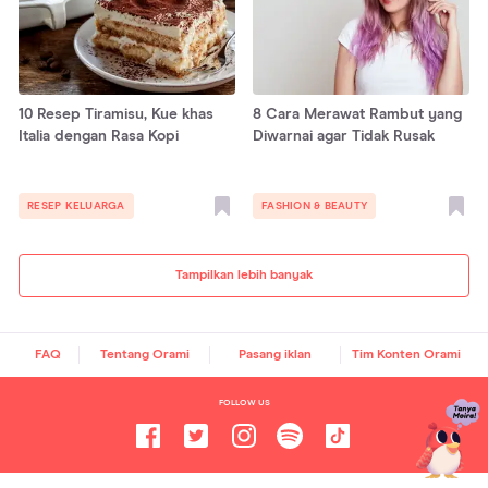
10 Resep Tiramisu, Kue khas
8 Cara Merawat Rambut yang
Italia dengan Rasa Kopi
Diwarnai agar Tidak Rusak
RESEP KELUARGA
FASHION & BEAUTY
Tampilkan lebih banyak
FAQ
Tentang Orami
Pasang iklan
Tim Konten Orami
FOLLOW US