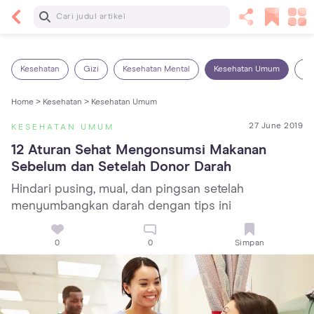
Baca Selanjutnya
5 Manfaat Bermain Masak-Masakan untuk Anak,
Yuk Latih Kreativitas Si Kecil!
Kesehatan
Gizi
Kesehatan Mental
Kesehatan Umum
Ob
Home >
Kesehatan >
Kesehatan Umum
27 June 2019
KESEHATAN UMUM
12 Aturan Sehat Mengonsumsi Makanan 
Sebelum dan Setelah Donor Darah
Hindari pusing, mual, dan pingsan setelah
menyumbangkan darah dengan tips ini
0
0
Simpan