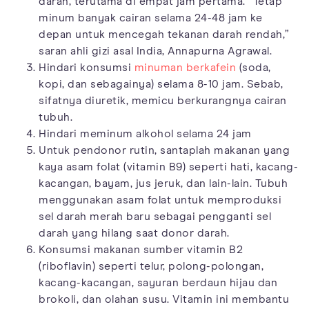
darah, terutama di empat jam pertama. “Tetap
minum banyak cairan selama 24-48 jam ke
depan untuk mencegah tekanan darah rendah,”
saran ahli gizi asal India, Annapurna Agrawal.
Hindari konsumsi
minuman berkafein
(soda,
kopi, dan sebagainya) selama 8-10 jam. Sebab,
sifatnya diuretik, memicu berkurangnya cairan
tubuh.
Hindari meminum alkohol selama 24 jam
Untuk pendonor rutin, santaplah makanan yang
kaya asam folat (vitamin B9) seperti hati, kacang-
kacangan, bayam, jus jeruk, dan lain-lain. Tubuh
menggunakan asam folat untuk memproduksi
sel darah merah baru sebagai pengganti sel
darah yang hilang saat donor darah.
Konsumsi makanan sumber vitamin B2
(riboflavin) seperti telur, polong-polongan,
kacang-kacangan, sayuran berdaun hijau dan
brokoli, dan olahan susu. Vitamin ini membantu