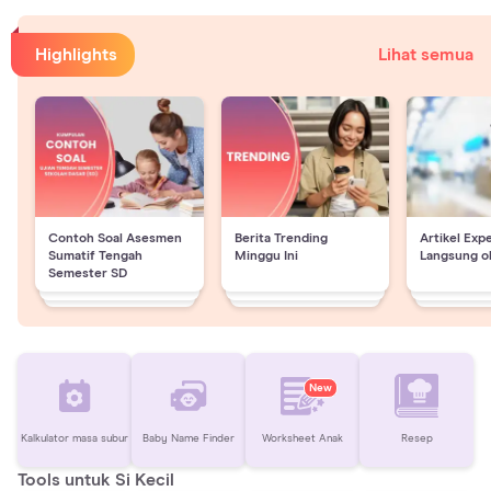
Highlights
Lihat semua
Contoh Soal Asesmen
Berita Trending
Artikel Exp
Sumatif Tengah
Minggu Ini
Langsung o
Semester SD
New
Kalkulator masa subur
Baby Name Finder
Worksheet Anak
Resep
Tools untuk Si Kecil