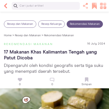
Baca Selanjutnya
Sariawan pada Anak: Penyebab, Cara Mengatasi
dan Mencegahnya
Resep dan Makanan
Resep Keluarga
Rekomendasi Makanan
Home >
Resep dan Makanan >
Rekomendasi Makanan
16 July 2024
REKOMENDASI MAKANAN
17 Makanan Khas Kalimantan Tengah yang 
Patut Dicoba
Dipengaruhi oleh kondisi geografis serta tiga suku
yang menempati daerah tersebut.
0
0
Simpan