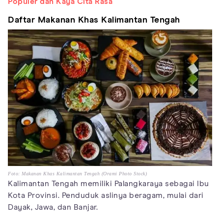
Populer dan Kaya Cita Rasa
Daftar Makanan Khas Kalimantan Tengah
Foto: Makanan Khas Kalimantan Tengah (Orami Photo Stock)
Kalimantan Tengah memiliki Palangkaraya sebagai Ibu
Kota Provinsi. Penduduk aslinya beragam, mulai dari
Dayak, Jawa, dan Banjar.