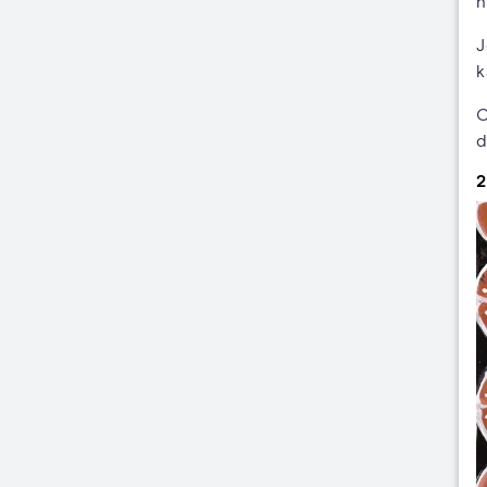
n
J
k
C
d
2