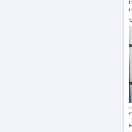
I
i
1
Fo
C
M