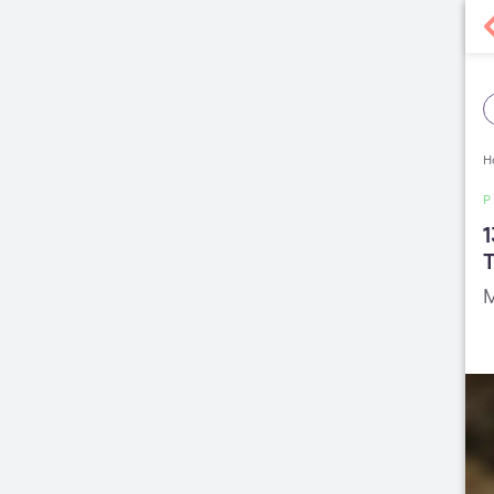
H
1
T
M