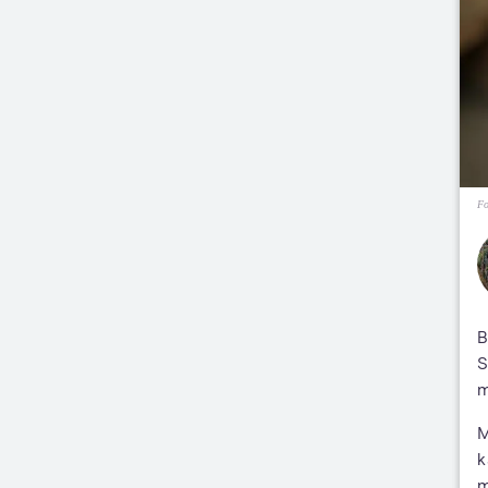
Fo
B
S
m
M
k
m