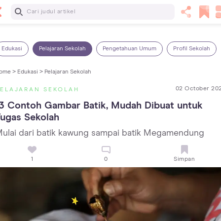
Baca Selanjutnya
14 Rekomendasi Camilan Sehat untuk Anak, Enak dan
Bergizi!
Edukasi
Pelajaran Sekolah
Pengetahuan Umum
Profil Sekolah
ome >
Edukasi >
Pelajaran Sekolah
02 October 20
PELAJARAN SEKOLAH
3 Contoh Gambar Batik, Mudah Dibuat untuk 
ugas Sekolah
ulai dari batik kawung sampai batik Megamendung
1
0
Simpan