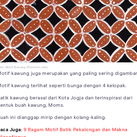
to: Motif Kawung (Pinterest.com)
otif kawung juga merupakan yang paling sering digambar
otif kawung terlihat seperti bunga dengan 4 kelopak.
atik kawung berasal dari Kota Jogja dan terinspirasi dari
entuk buah kawung, Moms.
uah ini dianggap mirip dengan kolang-kaling.
aca Juga:
9 Ragam Motif Batik Pekalongan dan Makna
ilosofisnya