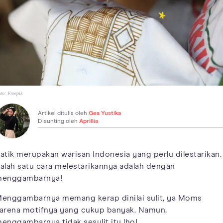
to:
Freepik
Artikel ditulis oleh
Gea Yustika
Disunting oleh
Aprillia
atik merupakan warisan Indonesia yang perlu dilestarikan.
alah satu cara melestarikannya adalah dengan
enggambarnya!
enggambarnya memang kerap dinilai sulit, ya Moms
arena motifnya yang cukup banyak. Namun,
enggambarnya tidak sesulit itu lho!