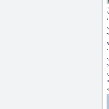
Fo
M
s
M
t
B
k
N
t
S
p
4