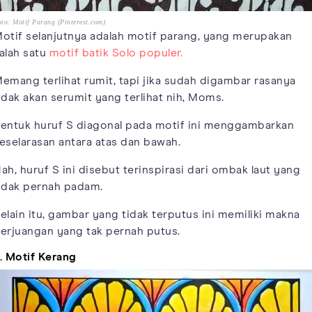
to: Motif Parang (Pinterest.com)
otif selanjutnya adalah motif parang, yang merupakan
alah satu
motif batik Solo populer.
emang terlihat rumit, tapi jika sudah digambar rasanya
idak akan serumit yang terlihat nih, Moms.
entuk huruf S diagonal pada motif ini menggambarkan
eselarasan antara atas dan bawah.
ah, huruf S ini disebut terinspirasi dari ombak laut yang
idak pernah padam.
elain itu, gambar yang tidak terputus ini memiliki makna
erjuangan yang tak pernah putus.
. Motif Kerang