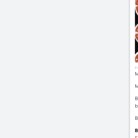
Fo
M
M
B
b
B
B
F