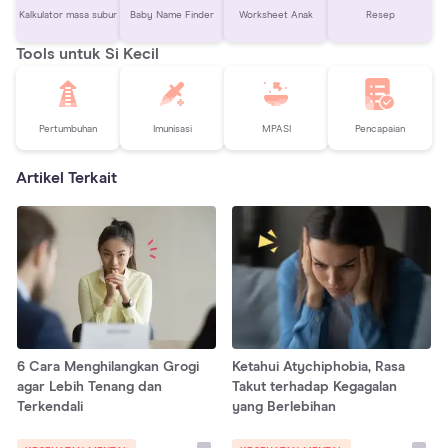
Kalkulator masa subur
Baby Name Finder
Worksheet Anak
Resep
Tools untuk Si Kecil
Pertumbuhan
Imunisasi
MPASI
Pencapaian
Artikel Terkait
6 Cara Menghilangkan Grogi
Ketahui Atychiphobia, Rasa
agar Lebih Tenang dan
Takut terhadap Kegagalan
Terkendali
yang Berlebihan