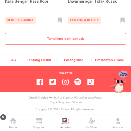
Italia dengan Rasa Kopi
Diwarnai agar Tidak Rusak
RESEP KELUARGA
FASHION & BEAUTY
Tampilkan lebih banyak
FAQ
Tentang Orami
Pasang iklan
Tim Konten Orami
FOLLOW US
Orami Articles —
Artikel Seputar Parenting, Kesehatan,
Gaya Hidup dan Hiburan
Copyright ©
2026
Orami. All rights reserved.
Home
Shopping
Articles
IbuSibuk
Account