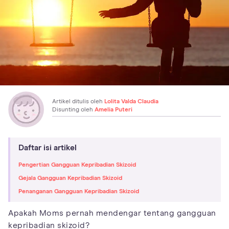
Artikel ditulis oleh
Lolita Valda Claudia
Disunting oleh
Amelia Puteri
Daftar isi artikel
Pengertian Gangguan Kepribadian Skizoid
Gejala Gangguan Kepribadian Skizoid
Penanganan Gangguan Kepribadian Skizoid
Apakah Moms pernah mendengar tentang gangguan
kepribadian skizoid?