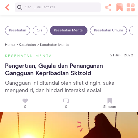
Baca Selanjutnya
Kebutuhan Cairan Anak yang Harus Dipenuhi
Sesuai Usianya
Kesehatan
Gizi
Kesehatan Mental
Kesehatan Umum
Ob
Home >
Kesehatan >
Kesehatan Mental
21 July 2022
KESEHATAN MENTAL
Pengertian, Gejala dan Penanganan 
Gangguan Kepribadian Skizoid
Gangguan ini ditandai oleh sifat dingin, suka
menyendiri, dan hindari interaksi sosial
0
0
Simpan