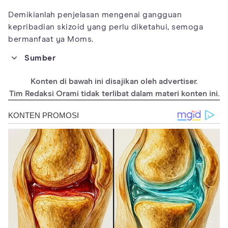
Demikianlah penjelasan mengenai gangguan
kepribadian skizoid yang perlu diketahui, semoga
bermanfaat ya Moms.
Sumber
https://dictionary.apa.org/schizoid-personality-disorder
Konten di bawah ini disajikan oleh advertiser.
https://www.ncbi.nlm.nih.gov/books/NBK559234/
Tim Redaksi Orami tidak terlibat dalam materi konten ini.
https://doi.org/10.1007/978-3-319-28099-8_626-2