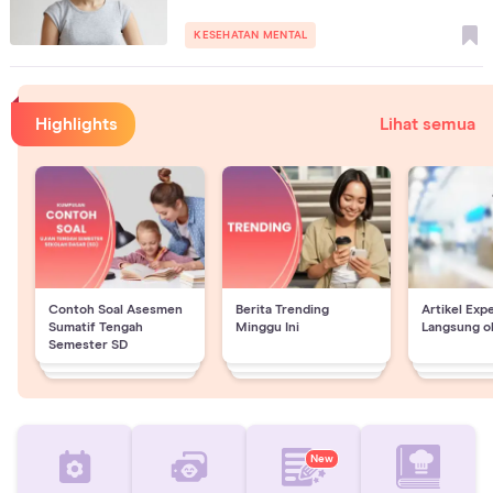
KESEHATAN MENTAL
Highlights
Lihat semua
Contoh Soal Asesmen
Berita Trending
Artikel Exp
Sumatif Tengah
Minggu Ini
Langsung o
Semester SD
New