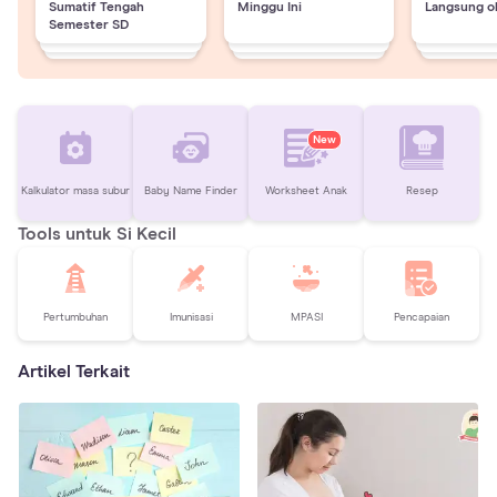
Sumatif Tengah
Minggu Ini
Langsung o
Semester SD
New
Kalkulator masa subur
Baby Name Finder
Worksheet Anak
Resep
Tools untuk Si Kecil
Pertumbuhan
Imunisasi
MPASI
Pencapaian
Artikel Terkait