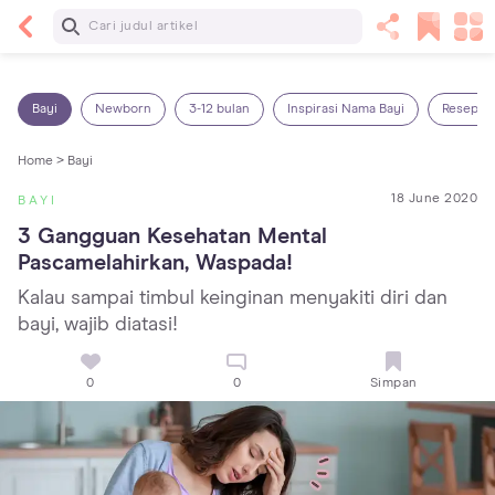
Baca Selanjutnya
5 Manfaat Bermain Masak-Masakan untuk Anak,
Yuk Latih Kreativitas Si Kecil!
Bayi
Newborn
3-12 bulan
Inspirasi Nama Bayi
Resep M
Home >
Bayi
18 June 2020
BAYI
3 Gangguan Kesehatan Mental 
Pascamelahirkan, Waspada!
Kalau sampai timbul keinginan menyakiti diri dan
bayi, wajib diatasi!
0
0
Simpan