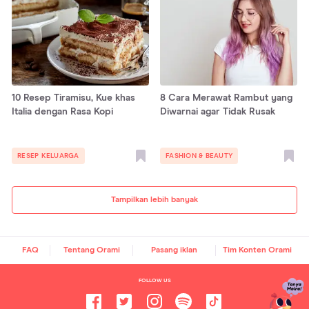
10 Resep Tiramisu, Kue khas
8 Cara Merawat Rambut yang
Italia dengan Rasa Kopi
Diwarnai agar Tidak Rusak
RESEP KELUARGA
FASHION & BEAUTY
Tampilkan lebih banyak
FAQ
Tentang Orami
Pasang iklan
Tim Konten Orami
FOLLOW US