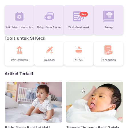
New
Kalkulator masa subur
Baby Name Finder
Worksheet Anak
Resep
Tools untuk Si Kecil
Pertumbuhan
Imunisasi
MPASI
Pencapaian
Artikel Terkait
9 Ide Nama Bayi Laki-laki
Tongue Tie pada Bayi: Gejala,