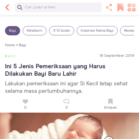
Baca Selanjutnya
14 Rekomendasi Camilan Sehat untuk Anak, Enak
dan Bergizi!
Bayi
Newborn
3-12 bulan
Inspirasi Nama Bayi
Resep M
Home >
Bayi
19 September 2019
BAYI
Ini 5 Jenis Pemeriksaan yang Harus 
Dilakukan Bayi Baru Lahir
Lakukan pemeriksaan ini agar Si Kecil tetap sehat
selama masa pertumbuhannya.
0
0
Simpan