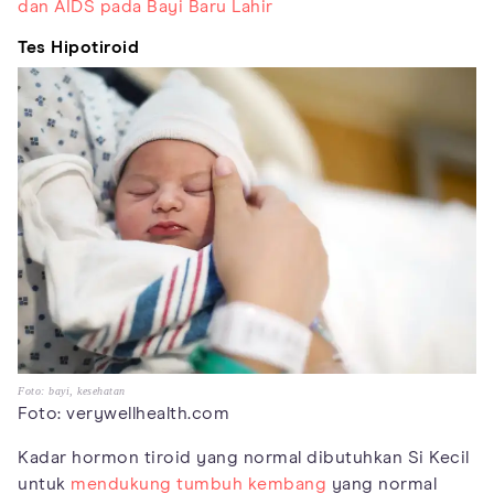
dan AIDS pada Bayi Baru Lahir
Tes Hipotiroid
Foto: bayi, kesehatan
Foto: verywellhealth.com
Kadar hormon tiroid yang normal dibutuhkan Si Kecil
untuk
mendukung tumbuh kembang
yang normal