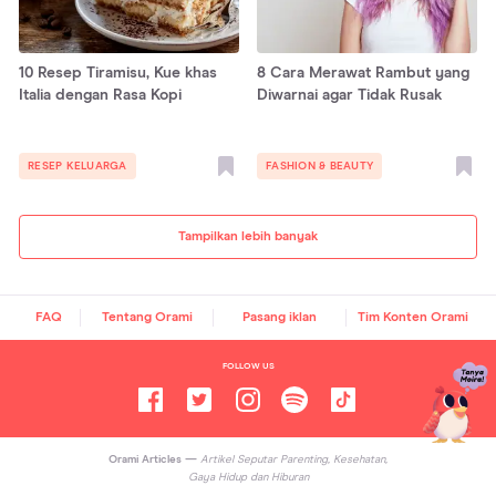
10 Resep Tiramisu, Kue khas
8 Cara Merawat Rambut yang
Italia dengan Rasa Kopi
Diwarnai agar Tidak Rusak
RESEP KELUARGA
FASHION & BEAUTY
Tampilkan lebih banyak
FAQ
Tentang Orami
Pasang iklan
Tim Konten Orami
FOLLOW US
Orami Articles —
Artikel Seputar Parenting, Kesehatan,
Gaya Hidup dan Hiburan