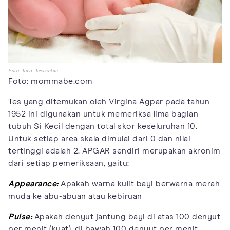
Foto: bayi, kesehatan
Foto: mommabe.com
Tes yang ditemukan oleh Virgina Agpar pada tahun
1952 ini digunakan untuk memeriksa lima bagian
tubuh Si Kecil dengan total skor keseluruhan 10.
Untuk setiap area skala dimulai dari 0 dan nilai
tertinggi adalah 2. APGAR sendiri merupakan akronim
dari setiap pemeriksaan, yaitu:
Appearance:
Apakah warna kulit bayi berwarna merah
muda ke abu-abuan atau kebiruan
Pulse:
Apakah denyut jantung bayi di atas 100 denyut
per menit (kuat), di bawah 100 denyut per menit