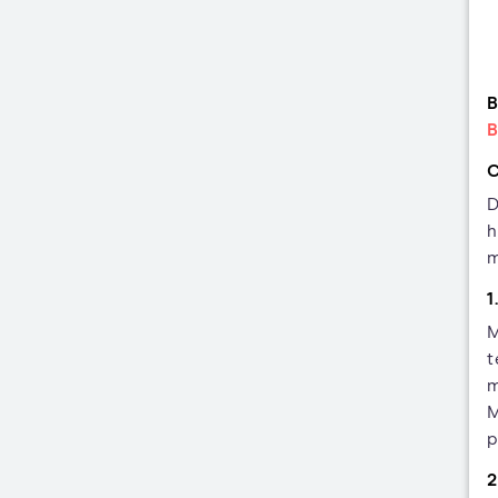
B
B
C
D
h
m
1
M
t
m
M
p
2