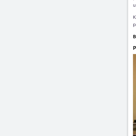
u
K
p
B
P