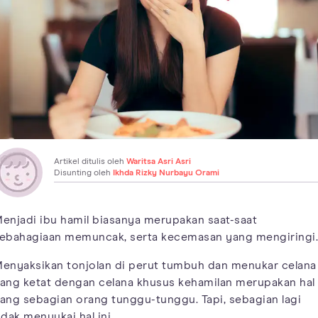
Artikel ditulis oleh
Waritsa Asri Asri
Disunting oleh
Ikhda Rizky Nurbayu Orami
enjadi ibu hamil biasanya merupakan saat-saat
ebahagiaan memuncak, serta kecemasan yang mengiringi.
enyaksikan tonjolan di perut tumbuh dan menukar celana
ang ketat dengan celana khusus kehamilan merupakan hal
ang sebagian orang tunggu-tunggu. Tapi, sebagian lagi
idak menyukai hal ini.