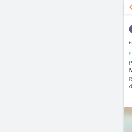
H
R
d