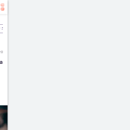
r 3
Pascamelahirkan
20
 