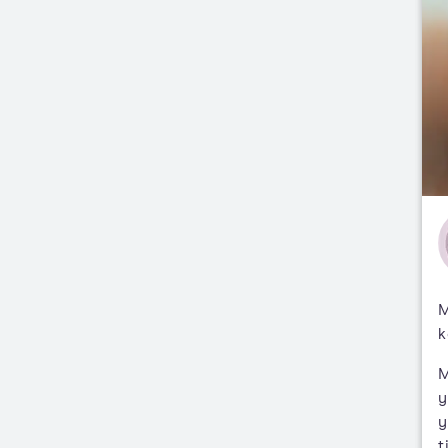
M
k
M
y
y
t