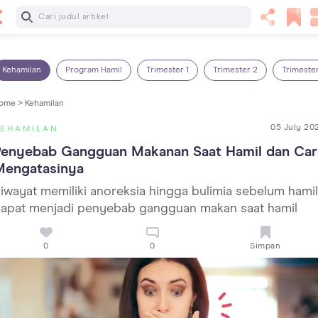
Baca Selanjutnya
7 Penyebab Sakit Tenggorokan pada Anak dan Cara
Mengatasinya
Kehamilan
Program Hamil
Trimester 1
Trimester 2
Trimeste
ome >
Kehamilan
05 July 20
KEHAMILAN
Penyebab Gangguan Makanan Saat Hamil dan Cara
Mengatasinya
iwayat memiliki anoreksia hingga bulimia sebelum hamil
apat menjadi penyebab gangguan makan saat hamil
0
0
Simpan