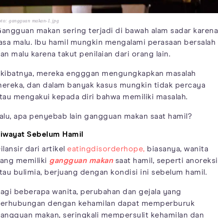
oto: gangguan makan-1.jpg
angguan makan sering terjadi di bawah alam sadar karena
asa malu. Ibu hamil mungkin mengalami perasaan bersalah
an malu karena takut penilaian dari orang lain.
kibatnya, mereka engggan mengungkapkan masalah
ereka, dan dalam banyak kasus mungkin tidak percaya
tau mengakui kepada diri bahwa memiliki masalah.
alu, apa penyebab lain gangguan makan saat hamil?
iwayat Sebelum Hamil
ilansir dari artikel
eatingdisorderhope,
biasanya, wanita
ang memiliki
gangguan makan
saat hamil, seperti anoreks
tau bulimia, berjuang dengan kondisi ini sebelum hamil.
agi beberapa wanita, perubahan dan gejala yang
erhubungan dengan kehamilan dapat memperburuk
angguan makan, seringkali mempersulit kehamilan dan