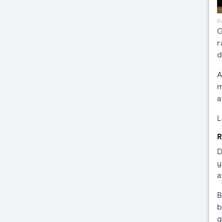
F
G
r
d
A
m
a
L
R
D
y
a
B
b
g