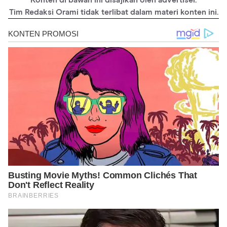
https://www.pregnancybirthbaby.org.au/pregnancy-at-week-18
Tim Redaksi Orami tidak terlibat dalam materi konten ini.