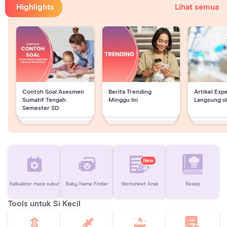
Highlights
Lihat semua
Contoh Soal Asesmen
Berita Trending
Artikel Exp
Sumatif Tengah
Minggu Ini
Langsung o
Semester SD
New
Kalkulator masa subur
Baby Name Finder
Worksheet Anak
Resep
Tools untuk Si Kecil