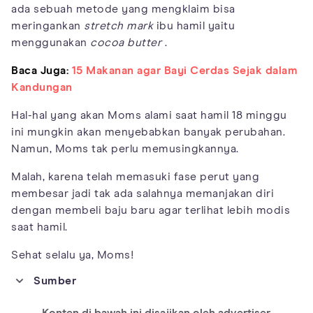
ada sebuah metode yang mengklaim bisa
meringankan
stretch mark
ibu hamil yaitu
menggunakan
cocoa butter
.
Baca Juga:
15 Makanan agar Bayi Cerdas Sejak dalam
Kandungan
Hal-hal yang akan Moms alami saat hamil 18 minggu
ini mungkin akan menyebabkan banyak perubahan.
Namun, Moms tak perlu memusingkannya.
Malah, karena telah memasuki fase perut yang
membesar jadi tak ada salahnya memanjakan diri
dengan membeli baju baru agar terlihat lebih modis
saat hamil.
Sehat selalu ya, Moms!
Sumber
https://www.betterhealth.vic.gov.au/health/healthyliving/pregn
ancy-week-by-week
Konten di bawah ini disajikan oleh advertiser.