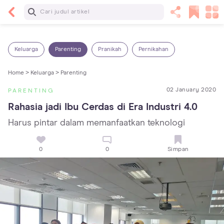
Baca Selanjutnya
Sariawan pada Anak: Penyebab, Cara Mengatasi
dan Mencegahnya
Keluarga
Parenting
Pranikah
Pernikahan
Home >
Keluarga >
Parenting
02 January 2020
PARENTING
Rahasia jadi Ibu Cerdas di Era Industri 4.0
Harus pintar dalam memanfaatkan teknologi
0
0
Simpan