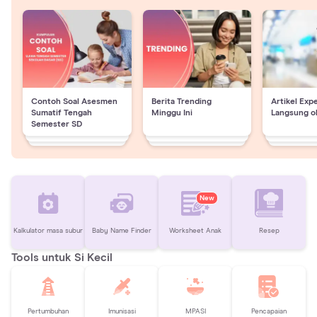
Contoh Soal Asesmen
Berita Trending
Artikel Exp
Sumatif Tengah
Minggu Ini
Langsung o
Semester SD
New
Kalkulator masa subur
Baby Name Finder
Worksheet Anak
Resep
Tools untuk Si Kecil
Pertumbuhan
Imunisasi
MPASI
Pencapaian