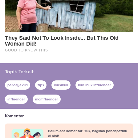
Topik Terkait
percaya diri
tips
ibusibuk
IbuSibuk Influencer
influencer
momfluencer
Komentar
Belum ada komentar. Yuk, bagikan pendapatmu
di sini!