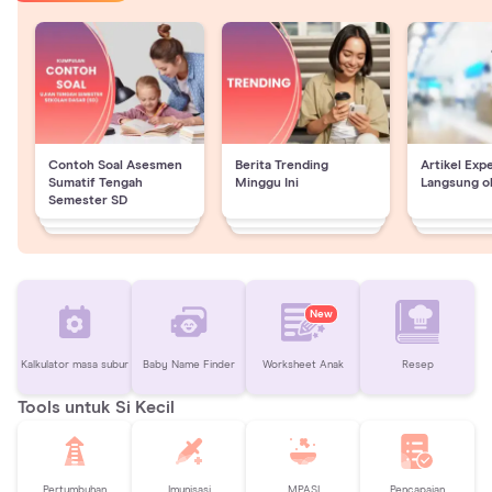
Contoh Soal Asesmen
Berita Trending
Artikel Exp
Sumatif Tengah
Minggu Ini
Langsung o
Semester SD
New
Kalkulator masa subur
Baby Name Finder
Worksheet Anak
Resep
Tools untuk Si Kecil
Pertumbuhan
Imunisasi
MPASI
Pencapaian