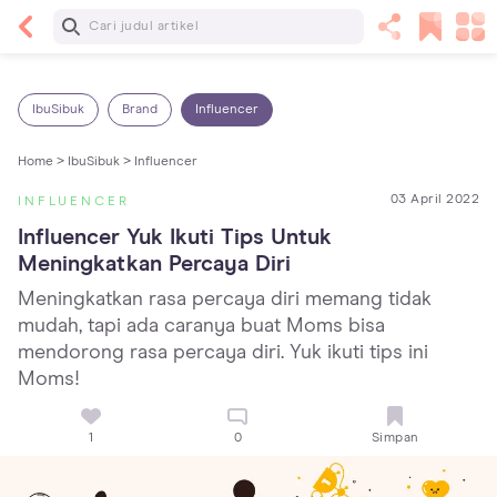
Baca Selanjutnya
Kebutuhan Cairan Anak yang Harus Dipenuhi
Sesuai Usianya
IbuSibuk
Brand
Influencer
Home >
IbuSibuk >
Influencer
03 April 2022
INFLUENCER
Influencer Yuk Ikuti Tips Untuk 
Meningkatkan Percaya Diri
Meningkatkan rasa percaya diri memang tidak
mudah, tapi ada caranya buat Moms bisa
mendorong rasa percaya diri. Yuk ikuti tips ini
Moms!
1
0
Simpan