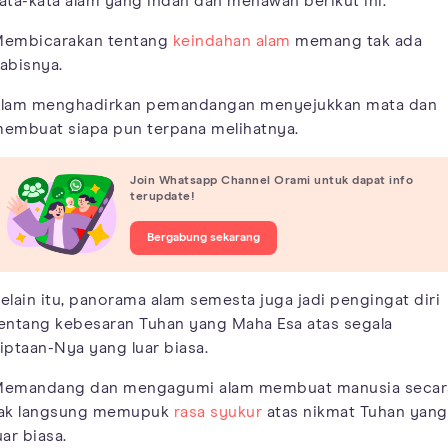
ata-kata alam yang indah dan menawan berikut ini.
embicarakan tentang
keindahan alam
memang tak ada
abisnya.
lam menghadirkan pemandangan menyejukkan mata dan
embuat siapa pun terpana melihatnya.
Join Whatsapp Channel Orami untuk dapat info
terupdate!
Bergabung sekarang
elain itu, panorama alam semesta juga jadi pengingat diri
entang kebesaran Tuhan yang Maha Esa atas segala
iptaan-Nya yang luar biasa.
emandang dan mengagumi alam membuat manusia secar
ak langsung memupuk
rasa syukur
atas nikmat Tuhan yang
uar biasa.