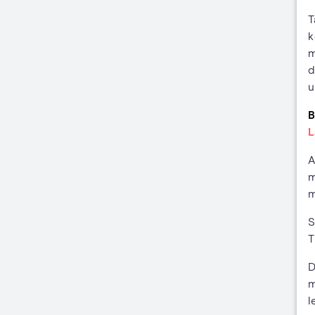
T
k
m
d
u
B
L
A
m
m
S
T
D
m
l