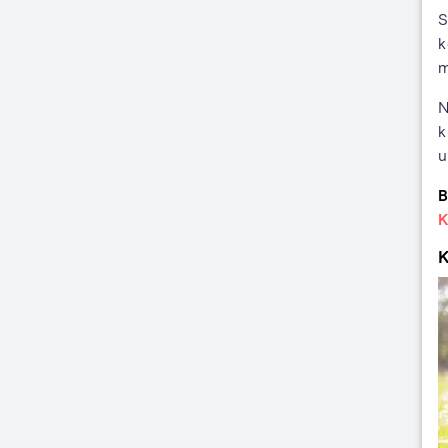
S
k
m
N
k
u
B
K
K