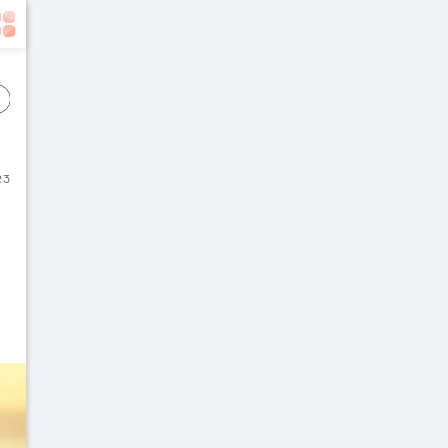
Event
Film
Buku
23