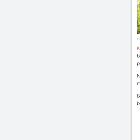
Fo
K
b
p
N
m
B
b