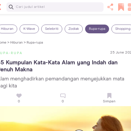
Baca Selanjutnya
13 Rekomendasi RSGM dan Klinik Gigi di Jakarta yang
Terbaik dan Terpercaya
Hiburan
K-Wave
Selebriti
Zodiak
Rupa-rupa
Shopping
ome >
Hiburan >
Rupa-rupa
25 June 20
UPA-RUPA
5 Kumpulan Kata-Kata Alam yang Indah dan 
Penuh Makna
lam menghadirkan pemandangan menyejukkan mata
agi kita
0
0
Simpan