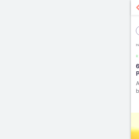
H
R
6
A
b