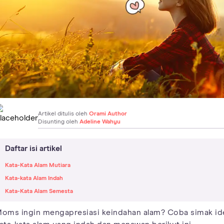
Artikel ditulis oleh
Orami Author
Disunting oleh
Adeline Wahyu
Daftar isi artikel
Kata-Kata Alam Mutiara
Kata-kata Alam Indah
Kata-Kata Alam Semesta
oms ingin mengapresiasi keindahan alam? Coba simak id