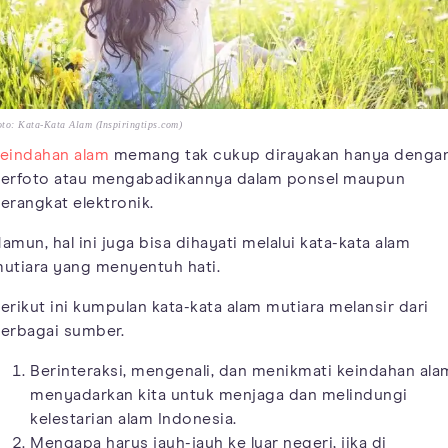
to: Kata-Kata Alam (Inspiringtips.com)
eindahan alam
memang tak cukup dirayakan hanya denga
erfoto atau mengabadikannya dalam ponsel maupun
erangkat elektronik.
amun, hal ini juga bisa dihayati melalui kata-kata alam
utiara yang menyentuh hati.
erikut ini kumpulan kata-kata alam mutiara melansir dari
erbagai sumber.
Berinteraksi, mengenali, dan menikmati keindahan ala
menyadarkan kita untuk menjaga dan melindungi
kelestarian alam Indonesia.
Mengapa harus jauh-jauh ke luar negeri, jika di