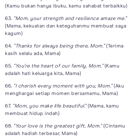
(Kamu bukan hanya ibuku, kamu sahabat terbaikku)
63.
"Mom, your strength and resilience amaze me."
(Mama, kekuatan dan keteguhanmu membuat saya
kagum)
64.
"Thanks for always being there, Mom."
(Terima
kasih selalu ada, Mama)
65.
"You're the heart of our family, Mom."
(Kamu
adalah hati keluarga kita, Mama)
66.
"I cherish every moment with you, Mom."
(Aku
menghargai setiap momen bersamamu, Mama)
67.
"Mom, you make life beautiful."
(Mama, kamu
membuat hidup indah)
68.
"Your love is the greatest gift, Mom."
(Cintamu
adalah hadiah terbesar, Mama)