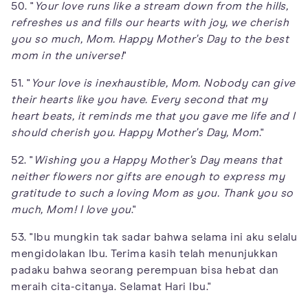
50. "
Your love runs like a stream down from the hills,
refreshes us and fills our hearts with joy, we cherish
you so much, Mom. Happy Mother's Day to the best
mom in the universe!
"
51. "
Your love is inexhaustible, Mom. Nobody can give
their hearts like you have. Every second that my
heart beats, it reminds me that you gave me life and I
should cherish you. Happy Mother's Day, Mom
."
52. "
Wishing you a Happy Mother's Day means that
neither flowers nor gifts are enough to express my
gratitude to such a loving Mom as you. Thank you so
much, Mom! I love you
."
53. "Ibu mungkin tak sadar bahwa selama ini aku selalu
mengidolakan Ibu. Terima kasih telah menunjukkan
padaku bahwa seorang perempuan bisa hebat dan
meraih cita-citanya. Selamat Hari Ibu."