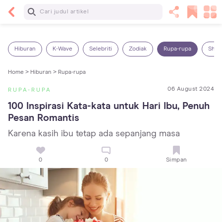
Baca Selanjutnya
14 Rekomendasi Camilan Sehat untuk Anak, Enak
dan Bergizi!
Hiburan
K-Wave
Selebriti
Zodiak
Rupa-rupa
Shop
Home >
Hiburan >
Rupa-rupa
06 August 2024
RUPA-RUPA
100 Inspirasi Kata-kata untuk Hari Ibu, Penuh 
Pesan Romantis
Karena kasih ibu tetap ada sepanjang masa
0
0
Simpan