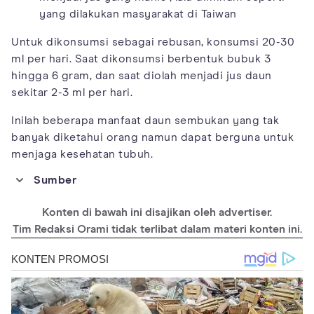
yang dilakukan masyarakat di Taiwan
Untuk dikonsumsi sebagai rebusan, konsumsi 20-30
ml per hari. Saat dikonsumsi berbentuk bubuk 3
hingga 6 gram, dan saat diolah menjadi jus daun
sekitar 2-3 ml per hari.
Inilah beberapa manfaat daun sembukan yang tak
banyak diketahui orang namun dapat berguna untuk
menjaga kesehatan tubuh.
Sumber
https://www.healthbenefitstimes.com/skunkvine-paederia-
foetida/
Konten di bawah ini disajikan oleh advertiser.
https://www.ncbi.nlm.nih.gov/pmc/articles/PMC3793514/
Tim Redaksi Orami tidak terlibat dalam materi konten ini.
https://examine.com/supplements/paederia-foetida/
https://www.harapanrakyat.com/2019/12/manfaat-daun-
sembukan/