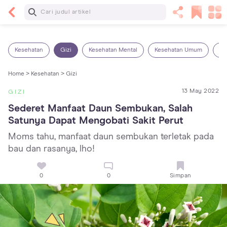
Baca Selanjutnya
13 Rekomendasi RSGM dan Klinik Gigi di Jakarta
yang Terbaik dan Terpercaya
Kesehatan
Gizi
Kesehatan Mental
Kesehatan Umum
Ob
Home >
Kesehatan >
Gizi
13 May 2022
GIZI
Sederet Manfaat Daun Sembukan, Salah 
Satunya Dapat Mengobati Sakit Perut
Moms tahu, manfaat daun sembukan terletak pada
bau dan rasanya, lho!
0
0
Simpan