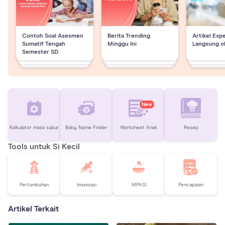
Contoh Soal Asesmen
Berita Trending
Artikel Exp
Sumatif Tengah
Minggu Ini
Langsung o
Semester SD
New
Kalkulator masa subur
Baby Name Finder
Worksheet Anak
Resep
Tools untuk Si Kecil
Pertumbuhan
Imunisasi
MPASI
Pencapaian
Artikel Terkait