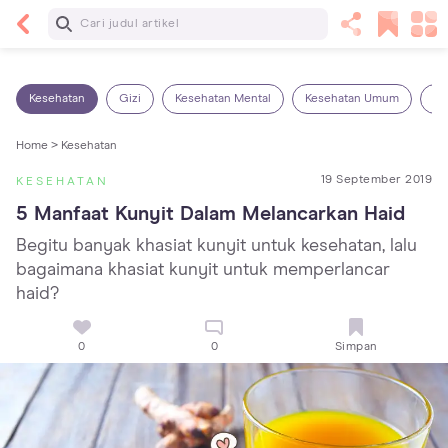
Baca Selanjutnya
14 Rekomendasi Camilan Sehat untuk Anak, Enak
dan Bergizi!
Kesehatan
Gizi
Kesehatan Mental
Kesehatan Umum
Ob
Home >
Kesehatan
19 September 2019
KESEHATAN
5 Manfaat Kunyit Dalam Melancarkan Haid
Begitu banyak khasiat kunyit untuk kesehatan, lalu
bagaimana khasiat kunyit untuk memperlancar
haid?
0
0
Simpan