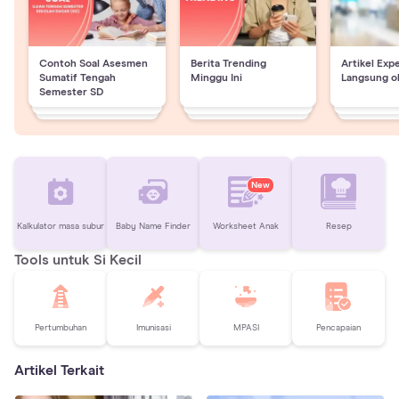
Contoh Soal Asesmen
Berita Trending
Artikel Exp
Sumatif Tengah
Minggu Ini
Langsung o
Semester SD
New
Kalkulator masa subur
Baby Name Finder
Worksheet Anak
Resep
Tools untuk Si Kecil
Pertumbuhan
Imunisasi
MPASI
Pencapaian
Artikel Terkait