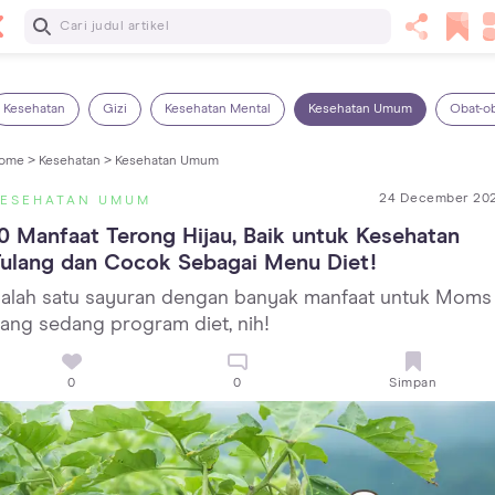
Baca Selanjutnya
13 Rekomendasi RSGM dan Klinik Gigi di Jakarta yang
Terbaik dan Terpercaya
Kesehatan
Gizi
Kesehatan Mental
Kesehatan Umum
Obat-o
ome >
Kesehatan >
Kesehatan Umum
24 December 20
KESEHATAN UMUM
0 Manfaat Terong Hijau, Baik untuk Kesehatan 
Tulang dan Cocok Sebagai Menu Diet!
alah satu sayuran dengan banyak manfaat untuk Moms
ang sedang program diet, nih!
0
0
Simpan