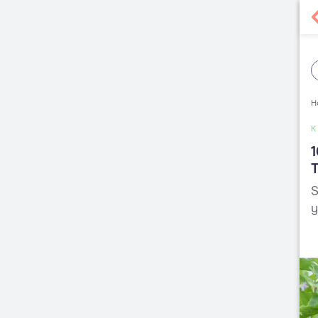
H
1
S
y