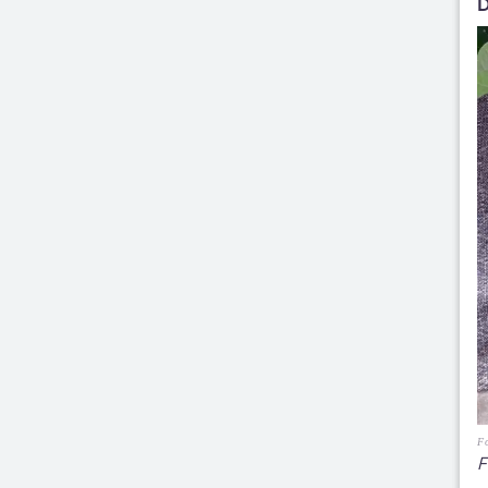
D
Fo
F