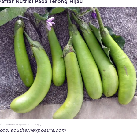
aftar Nutrisi Pada Terong Hijau
to: southernexposure.com.jpg
oto: southernexposure.com