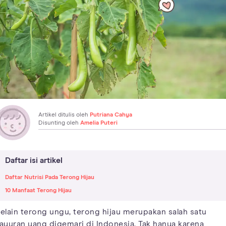
Artikel ditulis oleh
Putriana Cahya
Disunting oleh
Amelia Puteri
Daftar isi artikel
Daftar Nutrisi Pada Terong Hijau
10 Manfaat Terong Hijau
elain terong ungu, terong hijau merupakan salah satu
ayuran yang digemari di Indonesia. Tak hanya karena