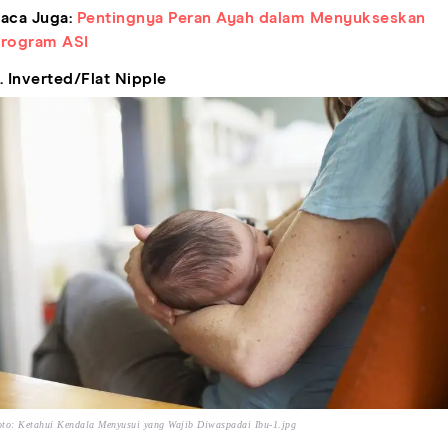
aca Juga:
Pentingnya Peran Ayah dalam Menyukseskan
rogram ASI
. Inverted/Flat Nipple
to: Ketahui Kendala Menyusui yang Wajib Diwaspadai Ibu-1.jpg