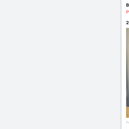
B
P
2
Fo