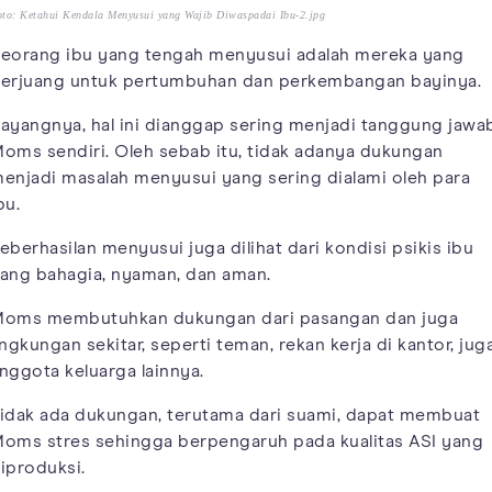
to: Ketahui Kendala Menyusui yang Wajib Diwaspadai Ibu-2.jpg
eorang ibu yang tengah menyusui adalah mereka yang
erjuang untuk pertumbuhan dan perkembangan bayinya.
ayangnya, hal ini dianggap sering menjadi tanggung jawa
oms sendiri. Oleh sebab itu, tidak adanya dukungan
enjadi masalah menyusui yang sering dialami oleh para
bu.
eberhasilan menyusui juga dilihat dari kondisi psikis ibu
ang bahagia, nyaman, dan aman.
oms membutuhkan dukungan dari pasangan dan juga
ingkungan sekitar, seperti teman, rekan kerja di kantor, jug
nggota keluarga lainnya.
idak ada dukungan, terutama dari suami, dapat membuat
oms stres sehingga berpengaruh pada kualitas ASI yang
iproduksi.