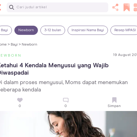
Baca Selanjutnya
Panas Dalam pada Anak: Gejala, Penyebab dan Cara
Mengatasinya!
Bayi
Newborn
3-12 bulan
Inspirasi Nama Bayi
Resep MPASI
ome >
Bayi >
Newborn
19 August 20
NEWBORN
etahui 4 Kendala Menyusui yang Wajib 
Diwaspadai
i dalam proses menyusui, Moms dapat menemukan
eberapa kendala
0
0
Simpan