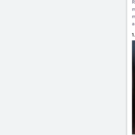
R
m
m
a
1