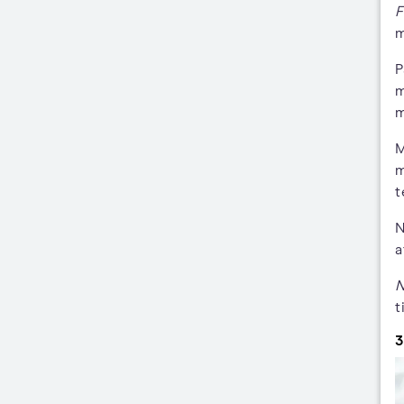
F
m
P
m
m
M
m
t
N
a
N
t
3