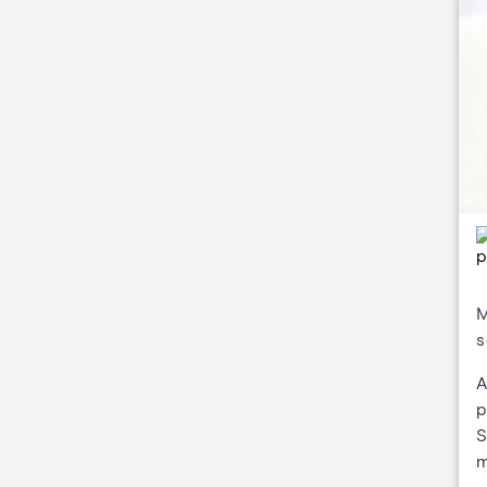
M
s
A
p
S
m