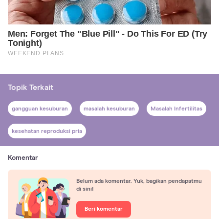
Topik Terkait
gangguan kesuburan
masalah kesuburan
Masalah Infertilitas
kesehatan reproduksi pria
Komentar
Belum ada komentar. Yuk, bagikan pendapatmu
di sini!
Beri komentar