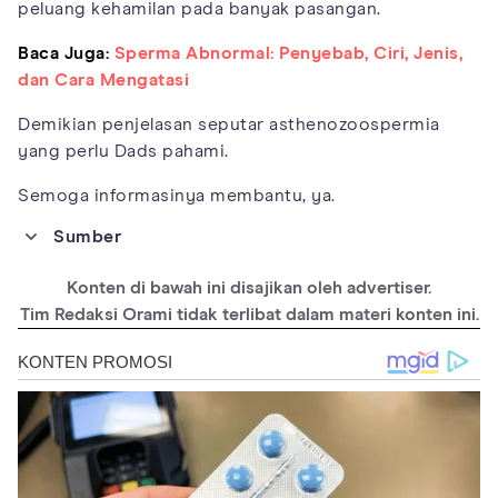
peluang kehamilan pada banyak pasangan.
Baca Juga:
Sperma Abnormal: Penyebab, Ciri, Jenis,
dan Cara Mengatasi
Demikian penjelasan seputar asthenozoospermia
yang perlu Dads pahami.
Semoga informasinya membantu, ya.
Sumber
https://www.morulaivf.co.id/en/blog/asthenozoospermia/
Konten di bawah ini disajikan oleh advertiser.
https://bmcurol.biomedcentral.com/articles/10.1186/s12894-
020-00674-7
Tim Redaksi Orami tidak terlibat dalam materi konten ini.
https://pmc.ncbi.nlm.nih.gov/articles/PMC4508350/
https://wjmh.org/DOIx.php?id=10.5534/wjmh.220142
https://biosignaling.biomedcentral.com/articles/10.1186/s12964-
025-02043-z
https://www.novaivffertility.com/fertility-help/what-are-
symptoms-asthenozoospermia
https://fertiltree.com/blogs/ashtenozoospermia/