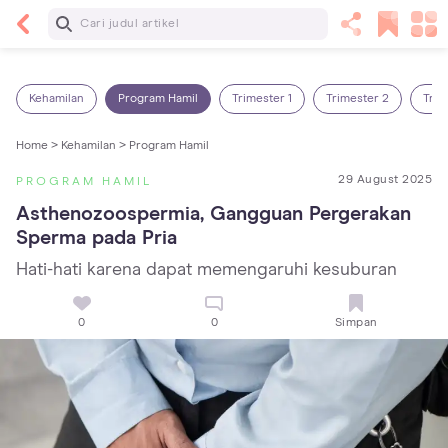
Baca Selanjutnya
Panas Dalam pada Anak: Gejala, Penyebab dan
Cara Mengatasinya!
Kehamilan
Program Hamil
Trimester 1
Trimester 2
Trim
Home >
Kehamilan >
Program Hamil
29 August 2025
PROGRAM HAMIL
Asthenozoospermia, Gangguan Pergerakan 
Sperma pada Pria
Hati-hati karena dapat memengaruhi kesuburan
0
0
Simpan