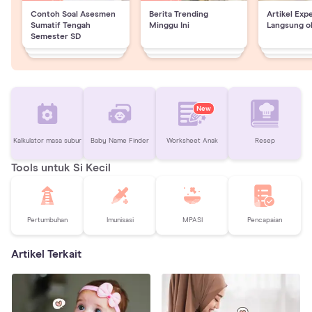
Contoh Soal Asesmen
Berita Trending
Artikel Exp
Sumatif Tengah
Minggu Ini
Langsung o
Semester SD
New
Kalkulator masa subur
Baby Name Finder
Worksheet Anak
Resep
Tools untuk Si Kecil
Pertumbuhan
Imunisasi
MPASI
Pencapaian
Artikel Terkait