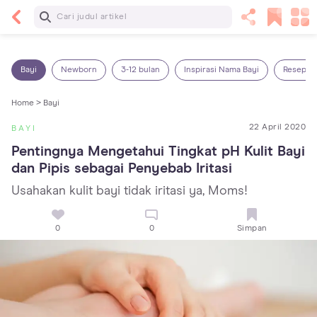
Baca Selanjutnya
5 Manfaat Bermain Masak-Masakan untuk Anak,
Yuk Latih Kreativitas Si Kecil!
Bayi
Newborn
3-12 bulan
Inspirasi Nama Bayi
Resep M
Home >
Bayi
22 April 2020
BAYI
Pentingnya Mengetahui Tingkat pH Kulit Bayi 
dan Pipis sebagai Penyebab Iritasi
Usahakan kulit bayi tidak iritasi ya, Moms!
0
0
Simpan