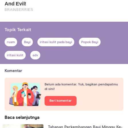
Topik Terkait
ruam
Bayi
iritasi kulit pada bayi
Popok Bayi
iritasi kulit
adv
Komentar
Belum ada komentar. Yuk, bagikan pendapatmu
di sini!
Beri komentar
Baca selanjutnya
Tahapan Perkembangan Bayi Minggu Ke-