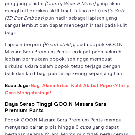
pinggang elastis
(Comfy Wear & Move)
yang akan
mengikuti gerakan aktif bayi. Teknologi
Gentle Soft
(3D Dot Emboss)
pun hadir sebagai lapisan yang
sangat lembut dan dapat mencegah iritasi pada kulit
bayi.
Lapisan berpori
(Breathability)
pada popok GOO.N
Masara Sara Premium Pants terdapat pada seluruh
lapisan permukaan popok, sehingga membuat
sirkulasi udara dalam popok tetap terjaga dengan
baik dan kulit bayi pun tetap kering sepanjang hari.
Baca Juga:
Bayi Alami Iritasi Kulit Akibat Popok? Intip
Cara Mengatasinya!
Daya Serap Tinggi GOO.N Masara Sara
Premium Pants
Popok GOO.N Masara Sara Premium Pants mampu
menyerap cairan pipis hingga 6
cups
yang dapat
bertahan selama 12 jam. Moms pun tidak perlu cemas