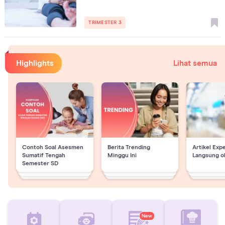
TRIMESTER 3
Highlights
Lihat semua
Contoh Soal Asesmen
Berita Trending
Artikel Exp
Sumatif Tengah
Minggu Ini
Langsung o
Semester SD
New