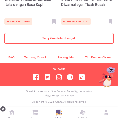
Italia dengan Rasa Kopi
Diwarnai agar Tidak Rusak
RESEP KELUARGA
FASHION & BEAUTY
Tampilkan lebih banyak
FAQ
Tentang Orami
Pasang iklan
Tim Konten Orami
FOLLOW US
Orami Articles —
Artikel Seputar Parenting, Kesehatan,
Gaya Hidup dan Hiburan
Copyright ©
2026
Orami. All rights reserved.