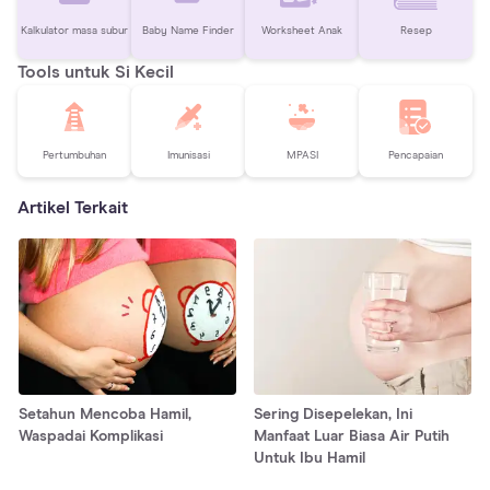
Kalkulator masa subur
Baby Name Finder
Worksheet Anak
Resep
Tools untuk Si Kecil
Pertumbuhan
Imunisasi
MPASI
Pencapaian
Artikel Terkait
Setahun Mencoba Hamil,
Sering Disepelekan, Ini
Waspadai Komplikasi
Manfaat Luar Biasa Air Putih
Untuk Ibu Hamil