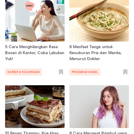
5 Cara Menghilangkan Rasa
6 Manfaat Taoge untuk
Bosan di Kantor, Coba Lakukan
Kesuburan Pria dan Wanita,
Yuk!
Menurut Dokter
KARIER & KEUANGAN
PROGRAM HAMIL
10 Resep Tiramisu, Kue khas
8 Cara Merawat Rambut yang