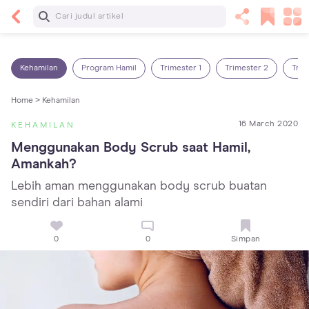
Baca Selanjutnya
7 Penyebab Sakit Tenggorokan pada Anak dan
Cara Mengatasinya
Kehamilan
Program Hamil
Trimester 1
Trimester 2
Trim
Home >
Kehamilan
16 March 2020
KEHAMILAN
Menggunakan Body Scrub saat Hamil, 
Amankah?
Lebih aman menggunakan body scrub buatan
sendiri dari bahan alami
0
0
Simpan