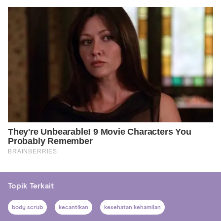
Topik Terkait
body scrub
kecantikan
kesehatan kehamilan