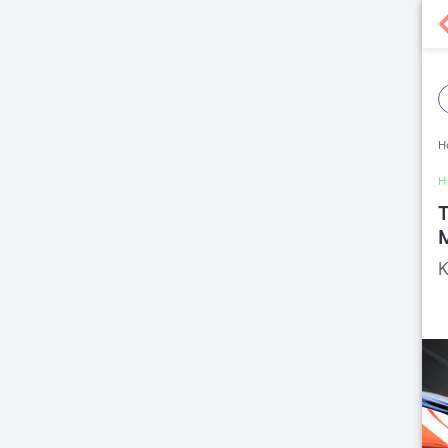
H
H
T
M
K