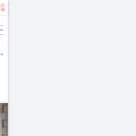
ier & Keuangan
24