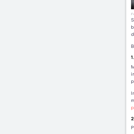
Fo
S
b
d
B
1
M
i
p
I
m
p
2
P