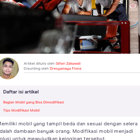
Artikel ditulis oleh
Gifari Zakawali
Disunting oleh
Dresyamaya Fiona
Daftar isi artikel
Bagian Mobil yang Bisa Dimodifikasi
Tips Modifikasi Mobil
emiliki mobil yang tampil beda dan sesuai dengan selera
dalah dambaan banyak orang. Modifikasi mobil menjadi
olusi untuk mewujudkan keinginan tersebut.