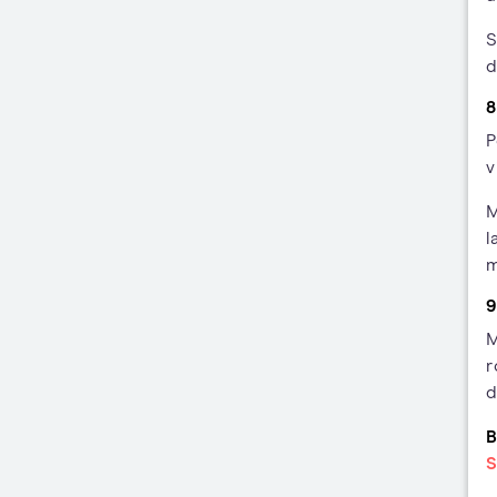
S
d
8
P
v
M
l
m
9
M
r
d
B
S