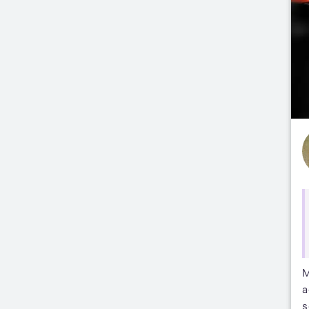
M
a
s