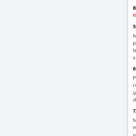
B
R
5
M
l
s
6
P
r
y
d
7
M
m
u