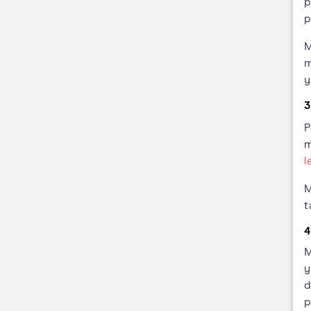
p
M
m
y
3
P
m
l
M
t
4
M
y
p