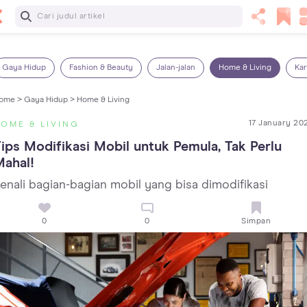
Baca Selanjutnya
14 Rekomendasi Camilan Sehat untuk Anak, Enak dan
Bergizi!
Gaya Hidup
Fashion & Beauty
Jalan-jalan
Home & Living
Kar
ome >
Gaya Hidup >
Home & Living
17 January 20
OME & LIVING
ips Modifikasi Mobil untuk Pemula, Tak Perlu 
ahal!
enali bagian-bagian mobil yang bisa dimodifikasi
0
0
Simpan