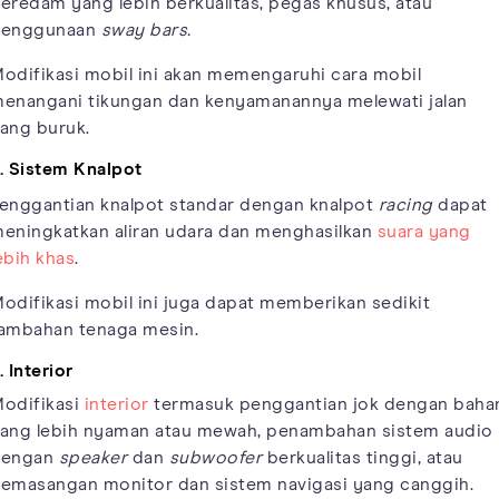
eredam yang lebih berkualitas, pegas khusus, atau
penggunaan
sway bars.
odifikasi mobil ini akan memengaruhi cara mobil
enangani tikungan dan kenyamanannya melewati jalan
ang buruk.
. Sistem Knalpot
enggantian knalpot standar dengan knalpot
racing
dapat
eningkatkan aliran udara dan menghasilkan
suara yang
ebih khas
.
odifikasi mobil ini juga dapat memberikan sedikit
ambahan tenaga mesin.
. Interior
odifikasi
interior
termasuk penggantian jok dengan baha
ang lebih nyaman atau mewah, penambahan sistem audio
dengan
speaker
dan
subwoofer
berkualitas tinggi, atau
emasangan monitor dan sistem navigasi yang canggih.