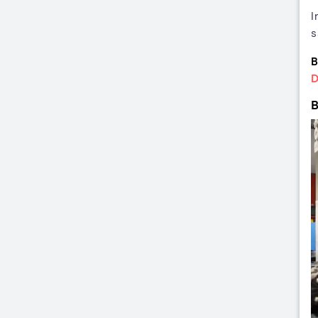
I
s
B
D
B