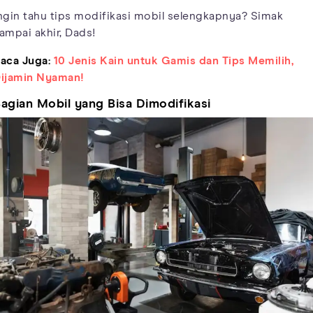
ngin tahu tips modifikasi mobil selengkapnya? Simak
ampai akhir, Dads!
aca Juga:
10 Jenis Kain untuk Gamis dan Tips Memilih,
ijamin Nyaman!
agian Mobil yang Bisa Dimodifikasi