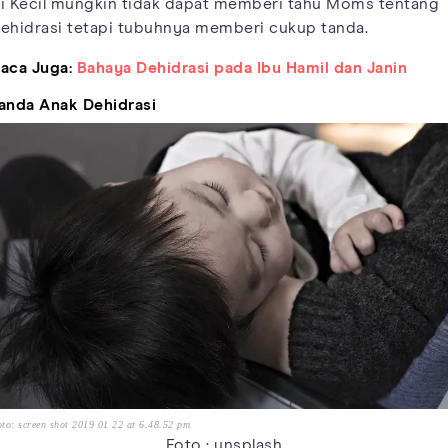
i Kecil mungkin tidak dapat memberi tahu Moms tentang
ehidrasi tetapi tubuhnya memberi cukup tanda.
aca Juga:
Bahaya Dehidrasi pada Ibu Hamil dan Janin
anda Anak Dehidrasi
to: screen shot 2019 01 22 at 6.48.52 pm
Foto : unsplash