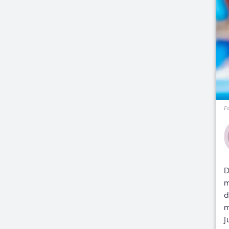
Fo
D
m
d
m
j