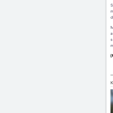
S
m
d
M
a
s
m
(