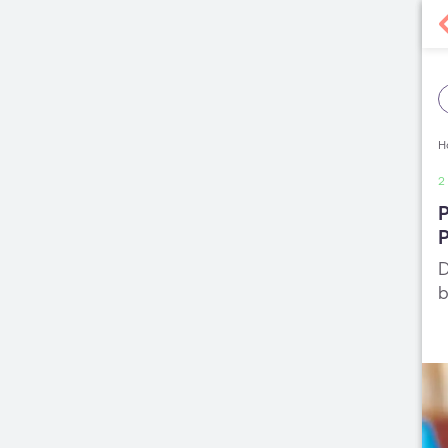
H
2
P
P
D
b