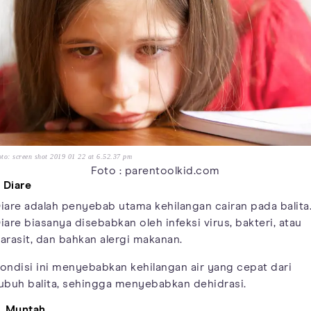
to: screen shot 2019 01 22 at 6.52.37 pm
Foto : parentoolkid.com
. Diare
iare adalah penyebab utama kehilangan cairan pada balita
iare biasanya disebabkan oleh infeksi virus, bakteri, atau
arasit, dan bahkan alergi makanan.
ondisi ini menyebabkan kehilangan air yang cepat dari
ubuh balita, sehingga menyebabkan dehidrasi.
. Muntah