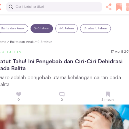
Baca Selanjutnya
Panas Dalam pada Anak: Gejala, Penyebab dan Cara
Mengatasinya!
Balita dan Anak
2-3 tahun
3-5 tahun
Di atas 5 tahun
ome >
Balita dan Anak >
2-3 tahun
17 April 20
-3 TAHUN
atut Tahu! Ini Penyebab dan Ciri-Ciri Dehidrasi 
ada Balita
iare adalah penyebab utama kehilangan cairan pada
alita
0
0
Simpan