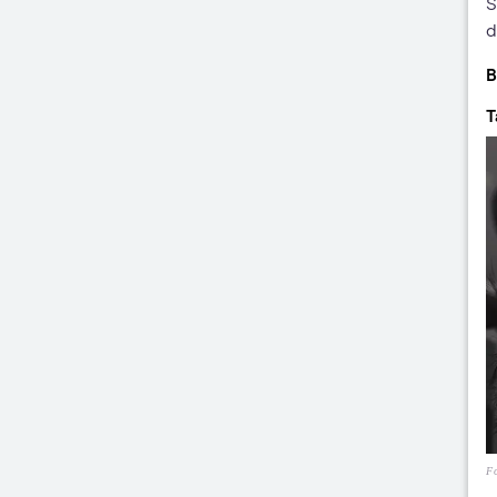
S
d
B
T
Fo