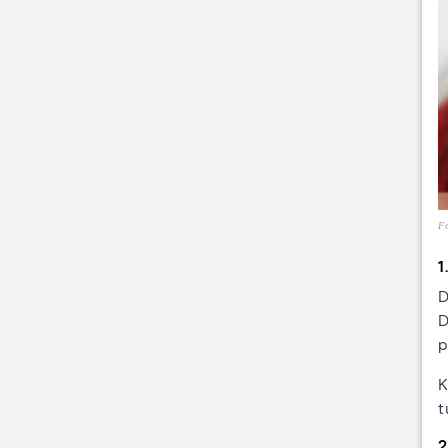
Fo
1
D
D
p
K
t
2