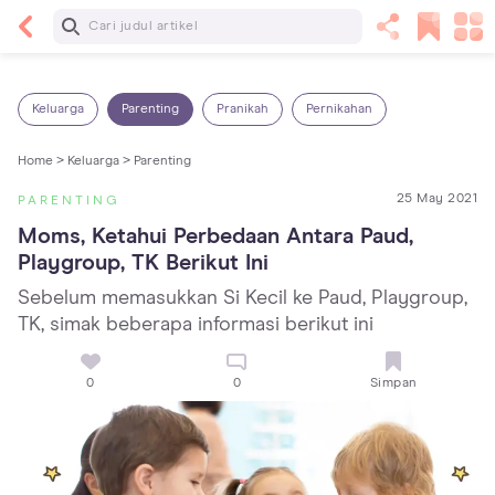
Baca Selanjutnya
7 Penyebab Sakit Tenggorokan pada Anak dan
Cara Mengatasinya
Keluarga
Parenting
Pranikah
Pernikahan
Home >
Keluarga >
Parenting
25 May 2021
PARENTING
Moms, Ketahui Perbedaan Antara Paud, 
Playgroup, TK Berikut Ini
Sebelum memasukkan Si Kecil ke Paud, Playgroup,
TK, simak beberapa informasi berikut ini
0
0
Simpan