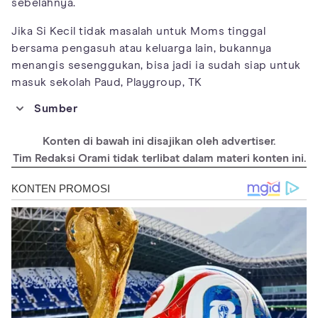
sebelahnya.
Jika Si Kecil tidak masalah untuk Moms tinggal
bersama pengasuh atau keluarga lain, bukannya
menangis sesenggukan, bisa jadi ia sudah siap untuk
masuk sekolah Paud, Playgroup, TK
Sumber
https://ejournal.unisba.ac.id/index.php/golden_age
Konten di bawah ini disajikan oleh advertiser.
https://pauddikmaskalbar.kemdikbud.go.id/berita/fungsi-
keluarga-dalam-pendidikan-anak-usia-dini.html
Tim Redaksi Orami tidak terlibat dalam materi konten ini.
https://www.kemdikbud.go.id/main/blog/2020/07/pentingnya-
tahun-pertama-pendidikan-bagi-anak-usia-dini
https://www.prenagen.com/id/pendidikan-anak-usia-dini