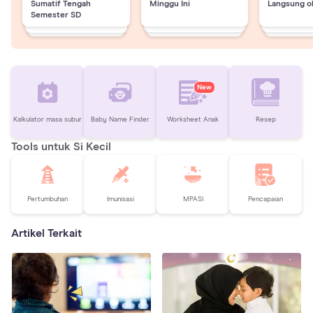
Sumatif Tengah
Minggu Ini
Langsung o
Semester SD
New
Kalkulator masa subur
Baby Name Finder
Worksheet Anak
Resep
Tools untuk Si Kecil
Pertumbuhan
Imunisasi
MPASI
Pencapaian
Artikel Terkait