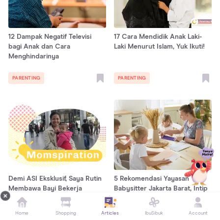
12 Dampak Negatif Televisi
17 Cara Mendidik Anak Laki-
bagi Anak dan Cara
Laki Menurut Islam, Yuk Ikuti!
Menghindarinya
PARENTING
PARENTING
Demi ASI Eksklusif, Saya Rutin
5 Rekomendasi Yayasan
Membawa Bayi Bekerja
Babysitter Jakarta Barat, Intip
yuk!
Home
Shopping
Articles
IbuSibuk
Account
PARENTING
PARENTING