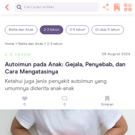
Baca Selanjutnya
Panas Dalam pada Anak: Gejala, Penyebab dan
Cara Mengatasinya!
Balita dan Anak
2-3 tahun
3-5 tahun
Di atas 5 tahun
Home >
Balita dan Anak >
2-3 tahun
08 August 2024
2-3 TAHUN
Autoimun pada Anak: Gejala, Penyebab, dan 
Cara Mengatasinya
Ketahui juga jenis penyakit autoimun yang
umumnya diderita anak-anak
0
0
Simpan