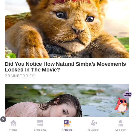
Home
Shopping
Articles
IbuSibuk
Account