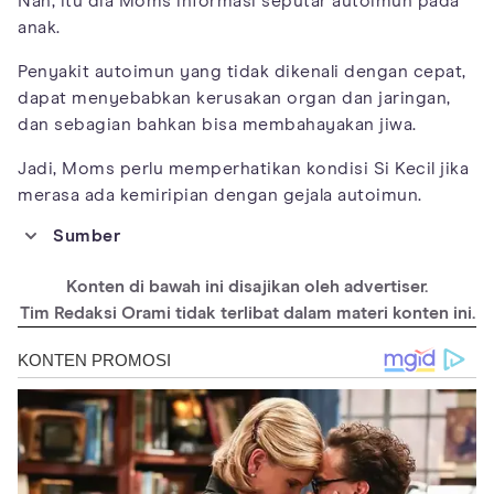
Nah, itu dia Moms informasi seputar autoimun pada
anak.
Penyakit autoimun yang tidak dikenali dengan cepat,
dapat menyebabkan kerusakan organ dan jaringan,
dan sebagian bahkan bisa membahayakan jiwa.
Jadi, Moms perlu memperhatikan kondisi Si Kecil jika
merasa ada kemiripian dengan gejala autoimun.
Sumber
childrenshospital.org/conditions/autoimmune-
diseases#:~:text=juvenile%20dermatomyositis%20affects%20t
Konten di bawah ini disajikan oleh advertiser.
he%20skin,intestine%20and%20sometimes%20the%20lungs
Tim Redaksi Orami tidak terlibat dalam materi konten ini.
https://www.betterhealth.vic.gov.au/health/conditionsandtreatm
ents/autoimmune-disorders
https://www.everydayhealth.com/autoimmune-
disorders/childhood-autoimmune-disorders.aspx