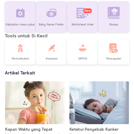
New
Kalkulator masa subur
Baby Name Finder
Worksheet Anak
Resep
Tools untuk Si Kecil
Pertumbuhan
Imunisasi
MPASI
Pencapaian
Artikel Terkait
Kapan Waktu yang Tepat
Ketahui Penyebab Kanker