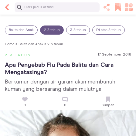
Baca Selanjutnya
7 Penyebab Sakit Tenggorokan pada Anak dan
Cara Mengatasinya
Balita dan Anak
2-3 tahun
3-5 tahun
Di atas 5 tahun
Home >
Balita dan Anak >
2-3 tahun
17 September 2018
2-3 TAHUN
Apa Penyebab Flu Pada Balita dan Cara 
Mengatasinya?
Berkumur dengan air garam akan membunuh
kuman yang bersarang dalam mulutnya
0
0
Simpan