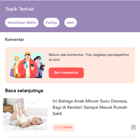
Topik Terkait
Kesehatan Balita
Family
bbm
Komentar
Belum ada komentar. Yuk, bagikan pendapatmu
di sini!
Beri komentar
Baca selanjutnya
Ini Bahaya Anak Minum Susu Dewasa,
Bayi di Kendari Sampai Masuk Rumah
Sakit
2-3 TAHUN