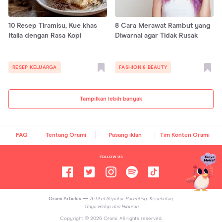
10 Resep Tiramisu, Kue khas
8 Cara Merawat Rambut yang
Italia dengan Rasa Kopi
Diwarnai agar Tidak Rusak
RESEP KELUARGA
FASHION & BEAUTY
Tampilkan lebih banyak
FAQ
Tentang Orami
Pasang iklan
Tim Konten Orami
FOLLOW US
Orami Articles —
Artikel Seputar Parenting, Kesehatan,
Gaya Hidup dan Hiburan
Copyright ©
2026
Orami. All rights reserved.