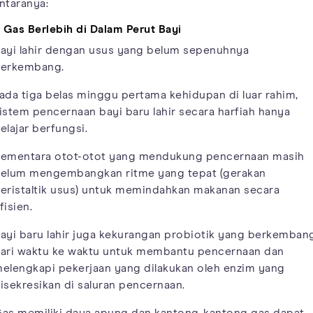
ntaranya:
. Gas Berlebih di Dalam Perut Bayi
ayi lahir dengan usus yang belum sepenuhnya
erkembang.
ada tiga belas minggu pertama kehidupan di luar rahim,
istem pencernaan bayi baru lahir secara harfiah hanya
elajar berfungsi.
ementara otot-otot yang mendukung pencernaan masih
elum mengembangkan ritme yang tepat (gerakan
eristaltik usus) untuk memindahkan makanan secara
fisien.
ayi baru lahir juga kekurangan probiotik yang berkemban
ari waktu ke waktu untuk membantu pencernaan dan
elengkapi pekerjaan yang dilakukan oleh enzim yang
isekresikan di saluran pencernaan.
as memiliki daya apung dan kantong-kantong gas dapat