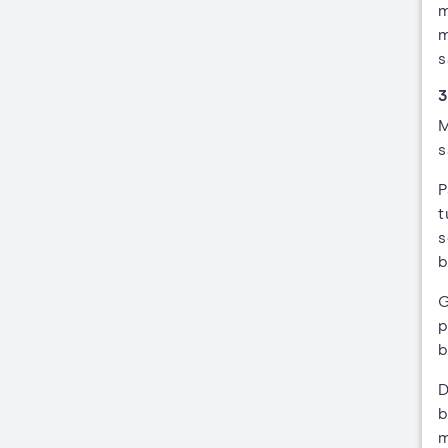
m
m
s
3
M
s
P
t
s
b
G
p
b
D
b
m