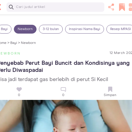
Baca Selanjutnya
14 Rekomendasi Camilan Sehat untuk Anak, Enak dan
Bergizi!
Bayi
Newborn
3-12 bulan
Inspirasi Nama Bayi
Resep MPASI
ome >
Bayi >
Newborn
12 March 20
NEWBORN
enyebab Perut Bayi Buncit dan Kondisinya yang 
erlu Diwaspadai
isa jadi terdapat gas berlebih di perut Si Kecil
0
0
Simpan