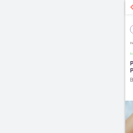
H
P
P
B