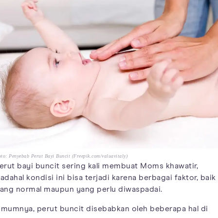
to: Penyebab Perut Bayi Buncit (Freepik.com/valuavitaly)
erut bayi buncit sering kali membuat Moms khawatir,
adahal kondisi ini bisa terjadi karena berbagai faktor, baik
ang normal maupun yang perlu diwaspadai.
mumnya, perut buncit disebabkan oleh beberapa hal di