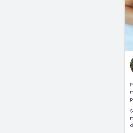
P
m
p
S
m
d