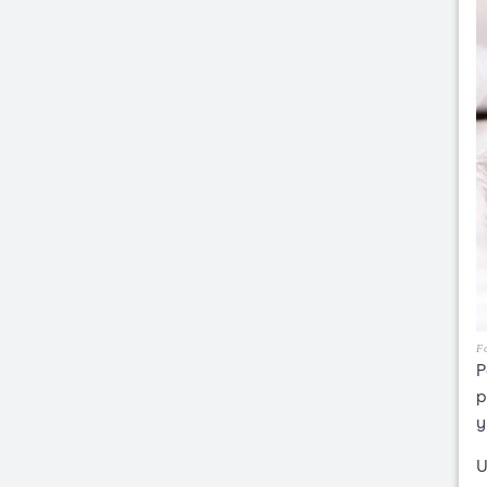
Fo
P
p
y
U