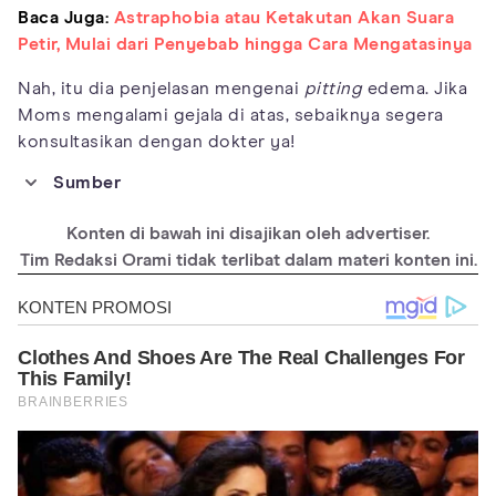
Baca Juga:
Astraphobia atau Ketakutan Akan Suara
Petir, Mulai dari Penyebab hingga Cara Mengatasinya
Nah, itu dia penjelasan mengenai
pitting
edema. Jika
Moms mengalami gejala di atas, sebaiknya segera
konsultasikan dengan dokter ya!
Sumber
https://www.ncbi.nlm.nih.gov/books/NBK519013/
Konten di bawah ini disajikan oleh advertiser.
https://www.ncbi.nlm.nih.gov/books/NBK537065/
Tim Redaksi Orami tidak terlibat dalam materi konten ini.
https://www.webmd.com/heart-disease/pitting-edema
https://www.medicalnewstoday.com/articles/321773.php#seein
g-a-doctor
https://kidshealth.org/en/parents/ankles.html
https://americanpregnancy.org/pregnancy-health/swelling-
during-pregnancy/