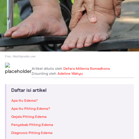
Foto:
Healthgrades.com
Artikel ditulis oleh
Defara Millenia Romadhona
Disunting oleh
Adeline Wahyu
Daftar isi artikel
Apa Itu Edema?
Apa Itu Pitting Edema?
Gejala Pitting Edema
Penyebab Pitting Edema
Diagnosis Pitting Edema