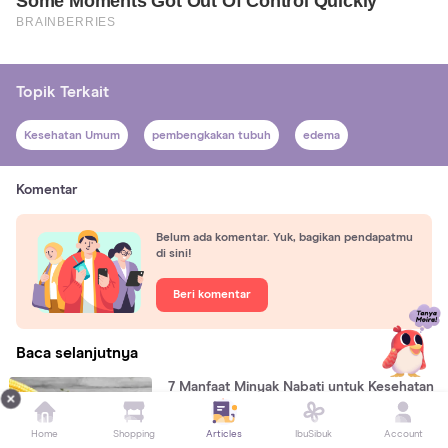
Topik Terkait
Kesehatan Umum
pembengkakan tubuh
edema
Komentar
Belum ada komentar. Yuk, bagikan pendapatmu
di sini!
Beri komentar
Baca selanjutnya
7 Manfaat Minyak Nabati untuk Kesehatan
Tubuh
Home
Shopping
Articles
IbuSibuk
Account