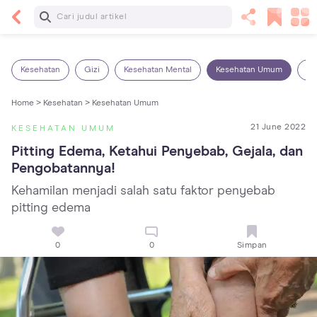
Baca Selanjutnya
5 Manfaat Bermain Masak-Masakan untuk Anak,
Yuk Latih Kreativitas Si Kecil!
Kesehatan
Gizi
Kesehatan Mental
Kesehatan Umum
Ob
Home >
Kesehatan >
Kesehatan Umum
21 June 2022
KESEHATAN UMUM
Pitting Edema, Ketahui Penyebab, Gejala, dan 
Pengobatannya!
Kehamilan menjadi salah satu faktor penyebab
pitting edema
0
0
Simpan