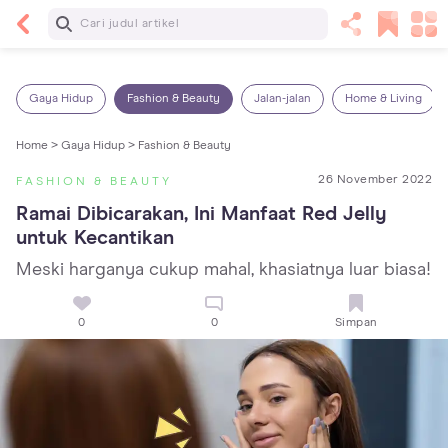
Baca Selanjutnya
5 Manfaat Bermain Masak-Masakan untuk Anak,
Yuk Latih Kreativitas Si Kecil!
Gaya Hidup
Fashion & Beauty
Jalan-jalan
Home & Living
Home >
Gaya Hidup >
Fashion & Beauty
26 November 2022
FASHION & BEAUTY
Ramai Dibicarakan, Ini Manfaat Red Jelly 
untuk Kecantikan
Meski harganya cukup mahal, khasiatnya luar biasa!
0
0
Simpan