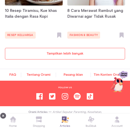
10 Resep Tiramisu, Kue khas
8 Cara Merawat Rambut yang
Italia dengan Rasa Kopi
Diwarnai agar Tidak Rusak
RESEP KELUARGA
FASHION & BEAUTY
Tampilkan lebih banyak
FAQ
Tentang Orami
Pasang iklan
Tim Konten Orami
FOLLOW US
Orami Articles —
Artikel Seputar Parenting, Kesehatan,
Gaya Hidup dan Hiburan
Copyright ©
2026
Orami. All rights reserved.
Home
Shopping
Articles
IbuSibuk
Account