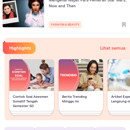
Mengenal Wajah Para Pemeran Star Wars,
Now and Then
FASHION & BEAUTY
Highlights
Lihat semua
Contoh Soal Asesmen
Berita Trending
Artikel Exp
Sumatif Tengah
Minggu Ini
Langsung o
Semester SD