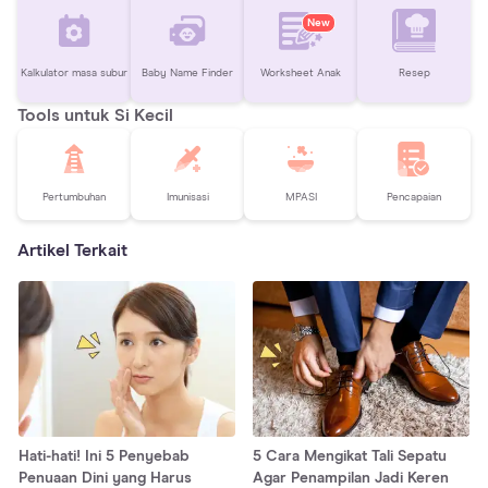
New
Kalkulator masa subur
Baby Name Finder
Worksheet Anak
Resep
Tools untuk Si Kecil
Pertumbuhan
Imunisasi
MPASI
Pencapaian
Artikel Terkait
Hati-hati! Ini 5 Penyebab
5 Cara Mengikat Tali Sepatu
Penuaan Dini yang Harus
Agar Penampilan Jadi Keren