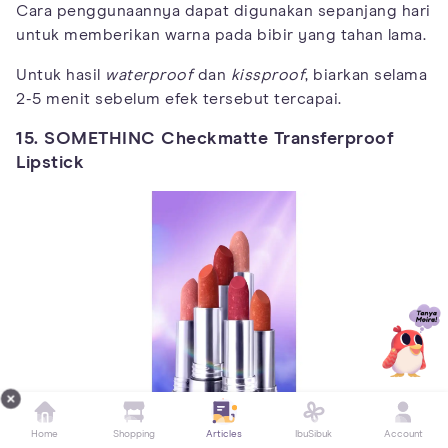
Cara penggunaannya dapat digunakan sepanjang hari
untuk memberikan warna pada bibir yang tahan lama.
Untuk hasil
waterproof
dan
kissproof
, biarkan selama
2-5 menit sebelum efek tersebut tercapai.
15. SOMETHINC Checkmatte Transferproof
Lipstick
Mulai dari Rp59.900
Home
Shopping
Articles
IbuSibuk
Account