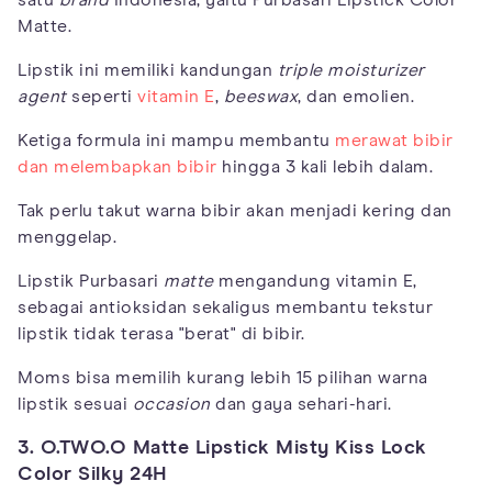
satu
brand
Indonesia, yaitu Purbasari Lipstick Color
Matte.
Lipstik ini memiliki kandungan
triple moisturizer
agent
seperti
vitamin E
,
beeswax
, dan emolien.
Ketiga formula ini mampu membantu
merawat bibir
dan melembapkan bibir
hingga 3 kali lebih dalam.
Tak perlu takut warna bibir akan menjadi kering dan
menggelap.
Lipstik Purbasari
matte
mengandung vitamin E,
sebagai antioksidan sekaligus membantu tekstur
lipstik tidak terasa "berat" di bibir.
Moms bisa memilih kurang lebih 15 pilihan warna
lipstik sesuai
occasion
dan gaya sehari-hari.
3. O.TWO.O Matte Lipstick Misty Kiss Lock
Color Silky 24H