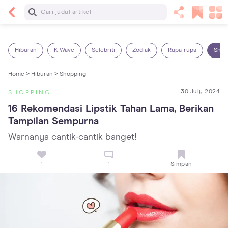
Baca Selanjutnya
13 Rekomendasi RSGM dan Klinik Gigi di Jakarta
yang Terbaik dan Terpercaya
Hiburan
K-Wave
Selebriti
Zodiak
Rupa-rupa
Shop
Home >
Hiburan >
Shopping
30 July 2024
SHOPPING
16 Rekomendasi Lipstik Tahan Lama, Berikan 
Tampilan Sempurna
Warnanya cantik-cantik banget!
1
1
Simpan