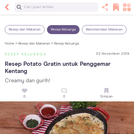
Baca Selanjutnya
14 Rekomendasi Camilan Sehat untuk Anak, Enak
dan Bergizi!
Resep dan Makanan
Resep Keluarga
Rekomendasi Makanan
Home >
Resep dan Makanan >
Resep Keluarga
02 November 2019
RESEP KELUARGA
Resep Potato Gratin untuk Penggemar 
Kentang
Creamy dan gurih!
0
0
Simpan