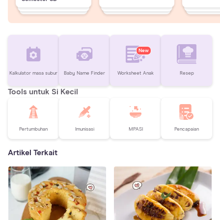
New
Kalkulator masa subur
Baby Name Finder
Worksheet Anak
Resep
Tools untuk Si Kecil
Pertumbuhan
Imunisasi
MPASI
Pencapaian
Artikel Terkait