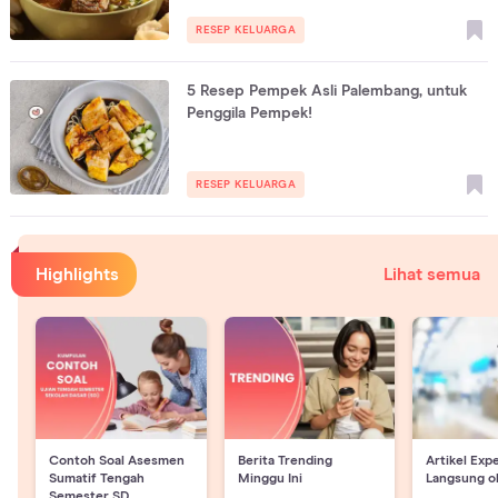
RESEP KELUARGA
5 Resep Pempek Asli Palembang, untuk
Penggila Pempek!
RESEP KELUARGA
Highlights
Lihat semua
Contoh Soal Asesmen
Berita Trending
Artikel Exp
Sumatif Tengah
Minggu Ini
Langsung o
Semester SD