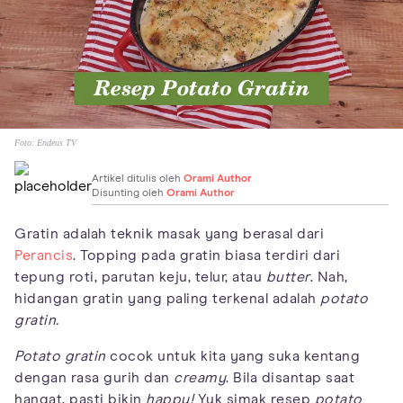
Foto:
Endeus TV
Artikel ditulis oleh
Orami Author
Disunting oleh
Orami Author
Gratin adalah teknik masak yang berasal dari
Perancis
. Topping pada gratin biasa terdiri dari
tepung roti, parutan keju, telur, atau
butter
. Nah,
hidangan gratin yang paling terkenal adalah
potato
gratin.
Potato gratin
cocok untuk kita yang suka kentang
dengan rasa gurih dan
creamy
. Bila disantap saat
hangat, pasti bikin
happy!
Yuk simak resep
potato