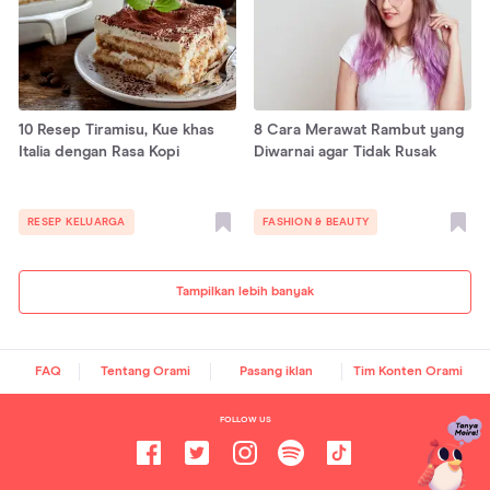
10 Resep Tiramisu, Kue khas
8 Cara Merawat Rambut yang
Italia dengan Rasa Kopi
Diwarnai agar Tidak Rusak
RESEP KELUARGA
FASHION & BEAUTY
Tampilkan lebih banyak
FAQ
Tentang Orami
Pasang iklan
Tim Konten Orami
FOLLOW US