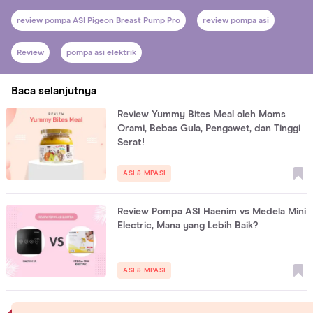
review pompa ASI Pigeon Breast Pump Pro
review pompa asi
Review
pompa asi elektrik
Baca selanjutnya
Review Yummy Bites Meal oleh Moms
Orami, Bebas Gula, Pengawet, dan Tinggi
Serat!
ASI & MPASI
Review Pompa ASI Haenim vs Medela Mini
Electric, Mana yang Lebih Baik?
ASI & MPASI