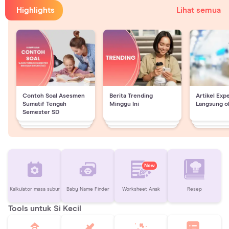
Highlights
Lihat semua
Contoh Soal Asesmen
Berita Trending
Artikel Exp
Sumatif Tengah
Minggu Ini
Langsung o
Semester SD
New
Kalkulator masa subur
Baby Name Finder
Worksheet Anak
Resep
Tools untuk Si Kecil