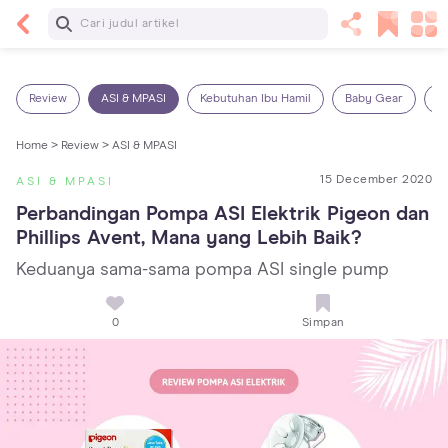
Baca Selanjutnya
5 Manfaat Bermain Masak-Masakan untuk Anak,
Yuk Latih Kreativitas Si Kecil!
Review
ASI & MPASI
Kebutuhan Ibu Hamil
Baby Gear
S
Home >
Review >
ASI & MPASI
15 December 2020
ASI & MPASI
Perbandingan Pompa ASI Elektrik Pigeon dan 
Phillips Avent, Mana yang Lebih Baik?
Keduanya sama-sama pompa ASI single pump
0
Simpan