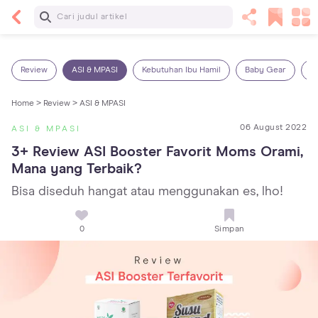
Baca Selanjutnya
5 Manfaat Bermain Masak-Masakan untuk Anak,
Yuk Latih Kreativitas Si Kecil!
Review
ASI & MPASI
Kebutuhan Ibu Hamil
Baby Gear
S
Home >
Review >
ASI & MPASI
06 August 2022
ASI & MPASI
3+ Review ASI Booster Favorit Moms Orami, 
Mana yang Terbaik?
Bisa diseduh hangat atau menggunakan es, lho!
0
Simpan