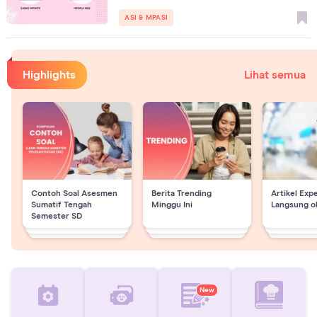
ASI & MPASI
Highlights
Lihat semua
Contoh Soal Asesmen
Berita Trending
Artikel Exp
Sumatif Tengah
Minggu Ini
Langsung o
Semester SD
New