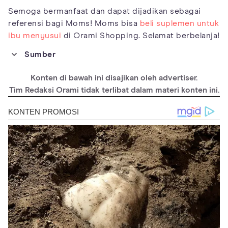
Semoga bermanfaat dan dapat dijadikan sebagai
referensi bagi Moms! Moms bisa
beli suplemen untuk
ibu menyusui
di Orami Shopping. Selamat berbelanja!
Sumber
https://www.canadianbreastfeedingfoundation.org/induced/he
rbs.shtml
Konten di bawah ini disajikan oleh advertiser.
Tim Redaksi Orami tidak terlibat dalam materi konten ini.