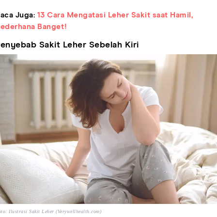
aca Juga:
13 Cara Mengatasi Leher Sakit saat Hamil,
ederhana Banget!
enyebab Sakit Leher Sebelah Kiri
to: Ilustrasi Sakit Leher (Verywellhealth.com)