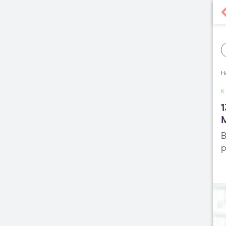
H
1
B
p