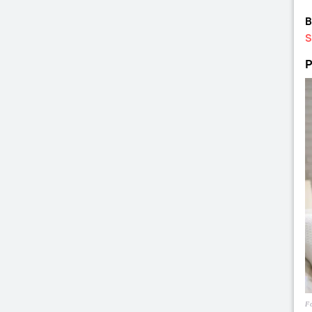
B
S
P
Fo